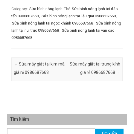
Category:
Sửa bình nóng lạnh
Thẻ:
Sửa bình nóng lạnh tại đào
tấn 0986687668
,
Sửa bình nóng lạnh tại liễu giai 0986687668
,
Sửa bình nóng lạnh tại ngọc khánh 0986687668
,
Sửa bình nóng
lạnh tại núi trúc 0986687668
,
Sửa bình nóng lạnh tại văn cao
0986687668
Post navigation
←
Sửa máy giặt tại kim mã
Sửa máy giặt tại trung kính
giá rẻ 0986687668
giá rẻ 0986687668
→
Tìm kiếm
Tìm kiếm cho: