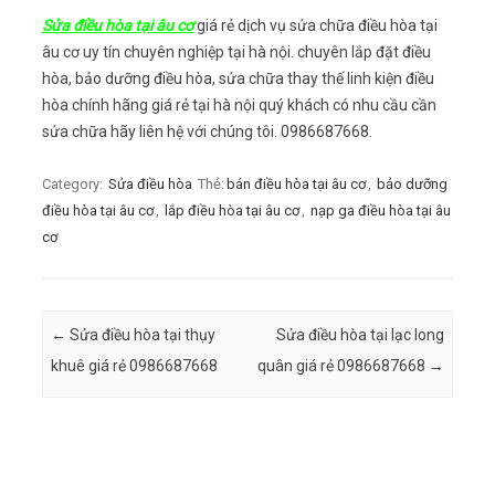
Sửa điều hòa tại âu cơ
giá rẻ dịch vụ sửa chữa điều hòa tại
âu cơ uy tín chuyên nghiệp tại hà nội. chuyên lắp đặt điều
hòa, bảo dưỡng điều hòa, sửa chữa thay thế linh kiện điều
hòa chính hãng giá rẻ tại hà nội quý khách có nhu cầu cần
sửa chữa hãy liên hệ với chúng tôi. 0986687668.
Category:
Sửa điều hòa
Thẻ:
bán điều hòa tại âu cơ
,
bảo dưỡng
điều hòa tại âu cơ
,
lắp điều hòa tại âu cơ
,
nạp ga điều hòa tại âu
cơ
Post navigation
←
Sửa điều hòa tại thụy
Sửa điều hòa tại lạc long
khuê giá rẻ 0986687668
quân giá rẻ 0986687668
→