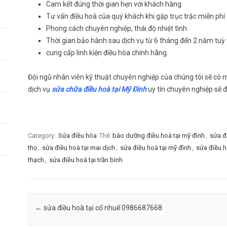
Cam kết đúng thời gian hẹn với khách hàng
Tư vấn điều hoà của quý khách khi gặp trục trặc miễn phí
Phong cách chuyên nghiệp, thái độ nhiệt tình
Thời gian bảo hành sau dịch vụ từ 6 tháng đến 2 năm tuỳ t
cung cấp linh kiện điều hòa chính hãng.
Đội ngũ nhân viên kỹ thuật chuyên nghiệp của chúng tôi sẽ có 
dịch vụ
sửa chữa điều hoà tại Mỹ Đình
uy tín chuyên nghiệp sẽ đ
Category:
Sửa điều hòa
Thẻ:
bảo dưỡng điều hoà tại mỹ đình
,
sửa đ
thọ
,
sửa điều hoà tại mai dịch
,
sửa điều hoà tại mỹ đình
,
sửa điều h
thạch
,
sửa điều hoà tại trần bình
Post navigation
←
sửa điều hoà tại cổ nhuế 0986687668