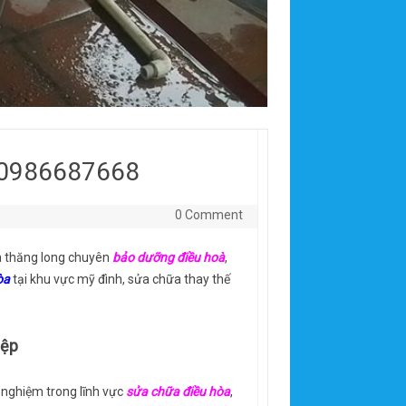
ẻ 0986687668
0 Comment
oa thăng long chuyên
bảo dưỡng điều hoà
,
òa
tại khu vực mỹ đình, sửa chữa thay thế
iệp
 nghiệm trong lĩnh vực
sửa chữa điều hòa
,