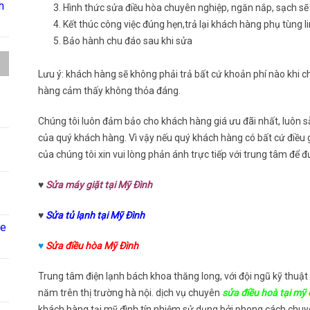
h
Hình thức sửa điều hòa chuyên nghiệp, ngăn nắp, sạch sẽ
Kết thúc công việc đúng hẹn,trả lại khách hàng phụ tùng li
Bảo hành chu đáo sau khi sửa
Lưu ý: khách hàng sẽ không phải trả bất cứ khoản phí nào khi 
hàng cảm thấy không thỏa đáng.
Chúng tôi luôn đảm bảo cho khách hàng giá ưu đãi nhất, luôn s
của quý khách hàng. Vì vậy nếu quý khách hàng có bất cứ điều 
của chúng tôi xin vui lòng phản ánh trực tiếp với trung tâm để 
♥
Sửa máy giặt tại Mỹ Đình
♥
Sửa tủ lạnh tại Mỹ Đình
ne
♥
Sửa điều hòa Mỹ Đình
Trung tâm điện lạnh bách khoa thăng long, với đội ngũ kỹ thuật
năm trên thị trường hà nội. dịch vụ chuyên
sửa điều hoà tại mỹ 
khách hàng tại mỹ đình tín nhiệm sử dụng bởi phong cách chuyên