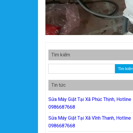
Tìm kiếm
Tìm kiếm cho:
Tin tức
Sửa Máy Giặt Tại Xã Phúc Thịnh, Hotline
0986687668
Sửa Máy Giặt Tại Xã Vĩnh Thanh, Hotline
0986687668