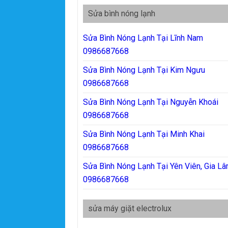
Sửa bình nóng lạnh
Sửa Bình Nóng Lạnh Tại Lĩnh Nam
0986687668
Sửa Bình Nóng Lạnh Tại Kim Ngưu
0986687668
Sửa Bình Nóng Lạnh Tại Nguyễn Khoái
0986687668
Sửa Bình Nóng Lạnh Tại Minh Khai
0986687668
Sửa Bình Nóng Lạnh Tại Yên Viên, Gia L
0986687668
sửa máy giặt electrolux