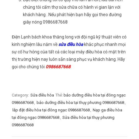
chúng tôi cấm thợ sửa chữa có hành vi gian lận với
khách hàng . Nếu phát hiện bạn hãy gọi theo đường
giây nóng 0986687668
Điện Lạnh bách khoa thăng long với đội ngũ kỹ thuật viên có
kinh nghiệm lâu năm về
sửa điều hòa
khắc phục nhanh mọi
sự cố hư hỏng của tất cả các loại máy điều hòa có mặt trên
thị trường hiện nay luôn sẵn sàng phục vụ khách hàng. Hãy
gọi cho chúng tôi
0986687668
Category:
Sửa điều hòa
Thẻ:
bảo dưỡng điều hòa tại đông ngạc
0986687668
,
bảo dưỡng điều hòa tại thụy phương 0986687668
,
lắp đặt điều hòa tại đông ngạc 0986687668
,
Nạp ga điều hòa
tại đông ngạc 0986687668
,
Sửa điều hòa tại thụy phương
0986687668