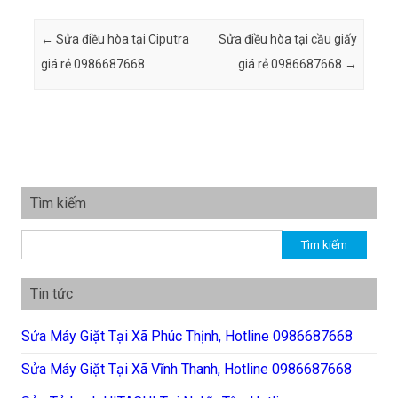
Post navigation
←
Sửa điều hòa tại Ciputra
Sửa điều hòa tại cầu giấy
giá rẻ 0986687668
giá rẻ 0986687668
→
Tìm kiếm
Tìm kiếm cho:
Tin tức
Sửa Máy Giặt Tại Xã Phúc Thịnh, Hotline 0986687668
Sửa Máy Giặt Tại Xã Vĩnh Thanh, Hotline 0986687668