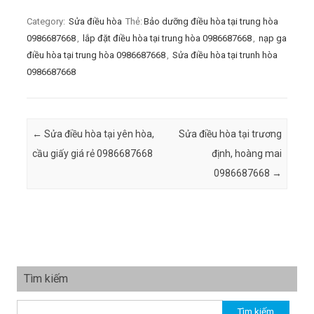
Category:
Sửa điều hòa
Thẻ:
Bảo dưỡng điều hòa tại trung hòa
0986687668
,
lắp đặt điều hòa tại trung hòa 0986687668
,
nạp ga
điều hòa tại trung hòa 0986687668
,
Sửa điều hòa tại trunh hòa
0986687668
Post navigation
←
Sửa điều hòa tại yên hòa,
Sửa điều hòa tại trương
cầu giấy giá rẻ 0986687668
định, hoàng mai
0986687668
→
Tìm kiếm
Tìm kiếm cho: