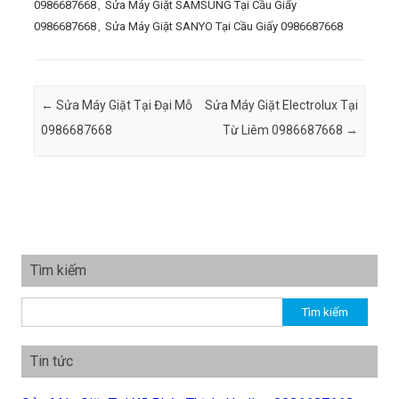
0986687668
,
Sửa Máy Giặt SAMSUNG Tại Cầu Giấy
0986687668
,
Sửa Máy Giặt SANYO Tại Cầu Giấy 0986687668
Post navigation
←
Sửa Máy Giặt Tại Đại Mỗ
Sửa Máy Giặt Electrolux Tại
0986687668
Từ Liêm 0986687668
→
Tìm kiếm
Tìm kiếm cho:
Tin tức