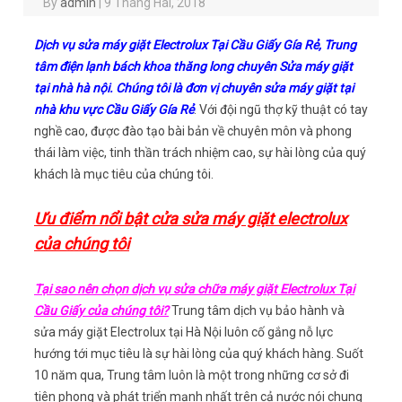
By
admin
|
9 Tháng Hai, 2018
Dịch vụ sửa máy giặt Electrolux Tại Cầu Giấy Gía Rẻ, Trung
tâm điện lạnh bách khoa thăng long chuyên Sửa máy giặt
tại nhà hà nội. Chúng tôi là đơn vị chuyên sửa máy giặt tại
nhà khu vực Cầu Giấy Gía Rẻ
. Với đội ngũ thợ kỹ thuật có tay
nghề cao, được đào tạo bài bản về chuyên môn và phong
thái làm việc, tinh thần trách nhiệm cao, sự hài lòng của quý
khách là mục tiêu của chúng tôi.
Ưu điểm nổi bật cửa sửa máy giặt electrolux
của chúng tôi
Tại sao nên chọn dịch vụ sửa chữa máy giặt Electrolux Tại
Cầu Giấy của chúng tôi?
Trung tâm dịch vụ bảo hành và
sửa máy giặt Electrolux tại Hà Nội luôn cố gắng nỗ lực
hướng tới mục tiêu là sự hài lòng của quý khách hàng. Suốt
10 năm qua, Trung tâm luôn là một trong những cơ sở đi
tiên phong và phát triển mạnh nhất trên cả nước nói chung