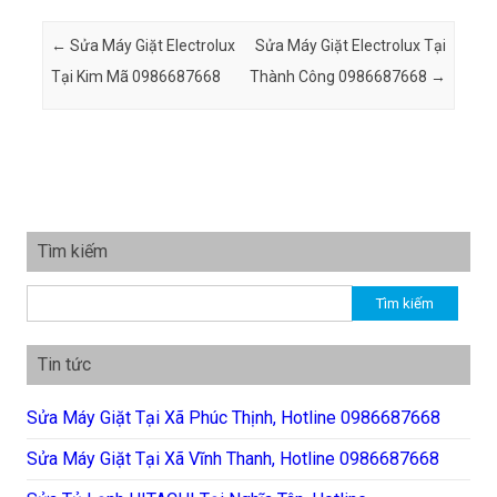
Post navigation
←
Sửa Máy Giặt Electrolux
Sửa Máy Giặt Electrolux Tại
Tại Kim Mã 0986687668
Thành Công 0986687668
→
Tìm kiếm
Tìm kiếm cho:
Tin tức
Sửa Máy Giặt Tại Xã Phúc Thịnh, Hotline 0986687668
Sửa Máy Giặt Tại Xã Vĩnh Thanh, Hotline 0986687668