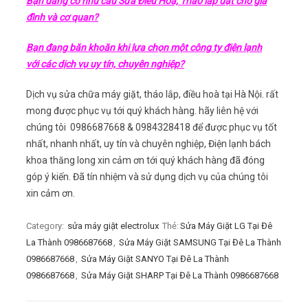
Bạn đang có nhu cầu Sửa Điều Hoà, Tháo lắp đặt cho gia
đình và cơ quan?
Bạn đang băn khoăn khi lựa chọn một công ty điện lạnh
với các dịch vụ uy tín, chuyên nghiệp?
Dịch vụ sửa chữa máy giặt, tháo lắp, điều hoà tại Hà Nội. rất
mong được phục vụ tới quý khách hàng. hãy liên hệ với
chúng tôi 0986687668 & 0984328418 để được phục vụ tốt
nhất, nhanh nhất, uy tín và chuyên nghiệp, Điện lạnh bách
khoa thăng long xin cảm ơn tới quý khách hàng đã đóng
góp ý kiến. Đã tín nhiệm và sử dụng dịch vụ của chúng tôi
xin cảm ơn.
Category:
sửa máy giặt electrolux
Thẻ:
Sửa Máy Giặt LG Tại Đê
La Thành 0986687668
,
Sửa Máy Giặt SAMSUNG Tại Đê La Thành
0986687668
,
Sửa Máy Giặt SANYO Tại Đê La Thành
0986687668
,
Sửa Máy Giặt SHARP Tại Đê La Thành 0986687668