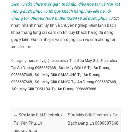
Dịch vụ sửa chữa máy giặt, tháo lắp, điều hoà tại Hà Nội. rất
mong được phục vụ tới quý khách hàng. hãy liên hệ với
chúng tôi 0986687668 & 0984328418 để được phục vụ
tốt
nhất, nhanh nhất, uy tín và chuyên nghiệp, Điện lạnh bách
khoa thăng long xin cảm ơn tới quý khách hàng đã đóng
góp ý kiến. Đã tín nhiệm và sử dụng dịch vụ của chúng tôi
xin cảm ơn.
Category:
sửa máy giặt electrolux
Thẻ:
Sửa Máy Giặt Electrolux
Tại An Dương 0986687668
,
Sửa Máy Giặt LG Tại An Dương
0986687668
,
Sửa Máy Giặt SAMSUNG Tại An Dương
0986687668
,
Sửa Máy Giặt SANYO Tại An Dương 0986687668
,
Sửa Máy Giặt TOSHIBA Tại An Dương 0986687668
Post navigation
←
Sửa Máy Giặt Electrolux
Sửa Máy Giặt Electrolux Tại
Tại Yên Phụ, Lh
Bạch Đằng, Lh 0986687668
0986687668
→