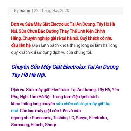
By
admin
|
23 Tháng Hai, 2020
Dịch vụ Sửa Máy Giặt Electrolux Tại An Dương, Tây Hồ Hà
Nội. Sửa Chữa Bảo Dưỡng Thay Thế Linh Kiện Chính
Hãng, Chuyên nghiệp giá rẻ tại hà nội. Quý khách có nhu
cầu liên hệ.
Điện lạnh bách khoa thăng long sẽ làm hài lòng
quý khách khi sử dụng dịch vụ của chúng tôi.
Chuyên Sửa Máy Giặt Electrolux Tại An Dương
Tây Hồ Hà Nội.
Dịch vụ: Sửa máy giặt Electrolux Tại An Dương, Tây Hồ, Yên
Phụ, Nghi Tàm Hà Nội. Trung tâm điện lạnh bách
khoa thăng long chuyên
sửa chữa các loại máy giặt tại
nhà
. Các loại máy giặt cửa trên và cửa
ngang như Panasonic, Toshiba, LG, Sanyo, Electrolux,
Samsung, Hitachi, Sharp…