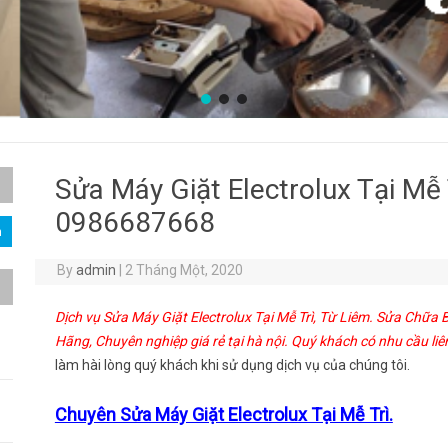
Sửa Máy Giặt Electrolux Tại Mễ 
0986687668
By
admin
|
2 Tháng Một, 2020
Dịch vụ Sửa Máy Giặt Electrolux Tại Mễ Trì, Từ Liêm. Sửa Chữa
Hãng, Chuyên nghiệp giá rẻ tại hà nội. Quý khách có nhu cầu liê
làm hài lòng quý khách khi sử dụng dịch vụ của chúng tôi.
Chuyên Sửa Máy Giặt Electrolux Tại Mễ Trì.