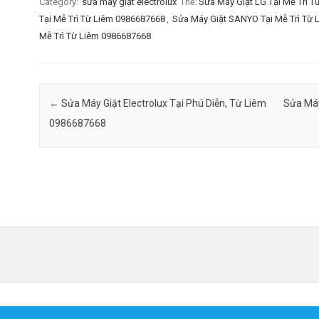
Category:
sửa máy giặt electrolux
Thẻ:
Sửa Máy Giặt LG Tại Mễ Trì 
Tại Mễ Trì Từ Liêm 0986687668
,
Sửa Máy Giặt SANYO Tại Mễ Trì Từ
Mễ Trì Từ Liêm 0986687668
Post navigation
←
Sửa Máy Giặt Electrolux Tại Phú Diễn, Từ Liêm
Sửa Máy
0986687668