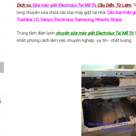
Dịch vụ:
Sửa máy giặt Electrolux Tại Mễ Trì
, Cầu Diễn, Từ Liêm.
T
long chuyên sửa chữa các loại máy giặt tại nhà.
Các loại máy g
Toshiba, LG, Sanyo, Electrolux, Samsung, Hitachi, Sharp
…
Trung tâm điện lạnh
chuyên sửa máy giặt Electrolux Tại Mễ Trì
,
nhất, phong cách làm việc chuyên nghiệp -uy tín– chất lượng.
,