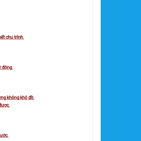
ết chu trình.
ự động.
hưng không khô đồ.
được.
nước.