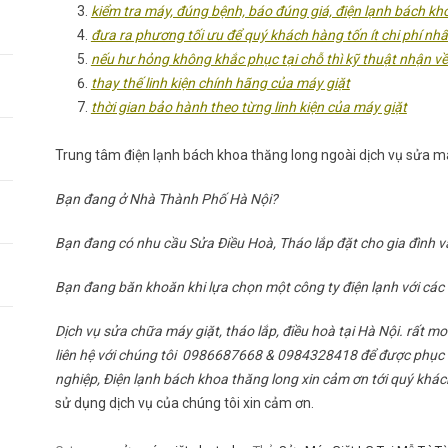
kiểm tra máy, đúng bệnh, báo đúng giá, điện lạnh bách kho
đưa ra phương tối ưu để quý khách hàng tốn ít chi phí nhấ
nếu hư hỏng không khắc phục tại chỗ thì kỹ thuật nhận về
thay thế linh kiện chính hãng của máy giặt
thời gian bảo hành theo từng linh kiện của máy giặt
Trung tâm điện lạnh bách khoa thăng long ngoài dịch vụ sửa má
Bạn đang ở Nhà Thành Phố Hà Nội?
Bạn đang có nhu cầu Sửa Điều Hoà, Tháo lắp đặt cho gia đình 
Bạn đang băn khoăn khi lựa chọn một công ty điện lạnh với các 
Dịch vụ sửa chữa máy giặt, tháo lắp, điều hoà tại Hà Nội. rất 
liên hệ với chúng tôi 0986687668 & 0984328418 để được phục vụ
nghiệp, Điện lạnh bách khoa thăng long xin cảm ơn tới quý khá
sử dụng dịch vụ của chúng tôi xin cảm ơn.