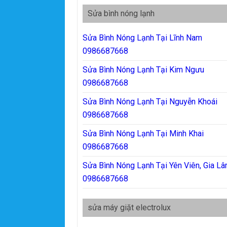
Sửa bình nóng lạnh
Sửa Bình Nóng Lạnh Tại Lĩnh Nam
0986687668
Sửa Bình Nóng Lạnh Tại Kim Ngưu
0986687668
Sửa Bình Nóng Lạnh Tại Nguyễn Khoái
0986687668
Sửa Bình Nóng Lạnh Tại Minh Khai
0986687668
Sửa Bình Nóng Lạnh Tại Yên Viên, Gia L
0986687668
sửa máy giặt electrolux