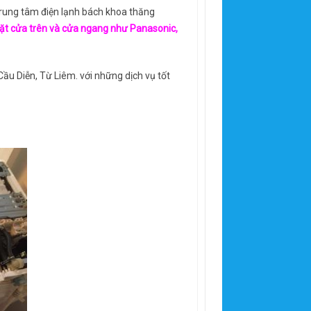
rung tâm điện lạnh bách khoa thăng
iặt cửa trên và cửa ngang như Panasonic,
 Cầu Diễn, Từ Liêm. với những dịch vụ tốt