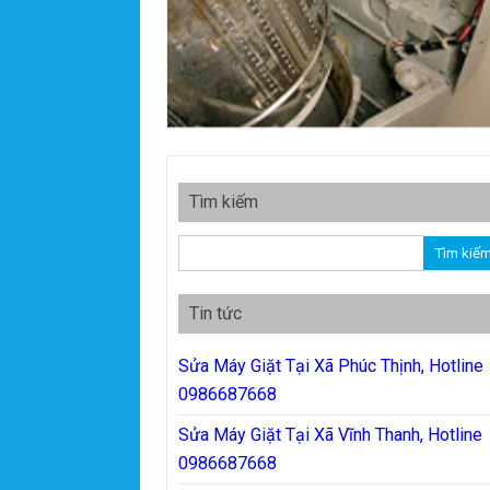
Tìm kiếm
Tìm kiếm cho:
Tin tức
Sửa Máy Giặt Tại Xã Phúc Thịnh, Hotline
0986687668
Sửa Máy Giặt Tại Xã Vĩnh Thanh, Hotline
0986687668