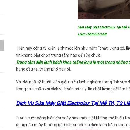
Sửa Máy Giặt Electrolux Tại Mễ Tr
Liêm 0986687668
Hiện nay công ty điện lạnh mọc lên như nấm “chất lượng có,
lừ
tin không biết chọn trung tâm nao để sửa chữa.
a
Trung tâm điện lạnh bách khoa thăng long là một trong những t
hàng đầu tại thành phố hà nội.
h
Với đội ngũ kỹ thuật viên giỏi nhiều kinh nghiêm trong lĩnh vực
trong sửa chữa với dịch vụ hoàn hảo uy tín chất lượng sẽ làm hà
Dịch Vụ Sửa Máy Giặt Electrolux Tại Mễ Trì, Từ Li
Trong cuộc sống hiện đại ngày nay máy giặt không thể thiếu tron
dụng nâu ngày thường gặp các sự cố mà điện lạnh bách khoa liệ