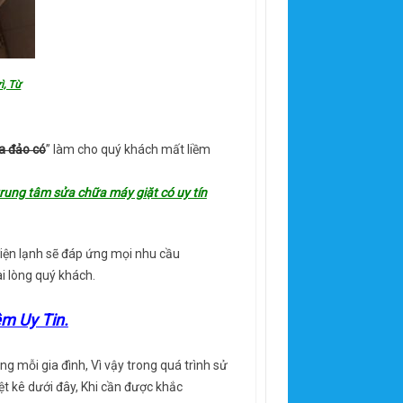
ì, Từ
a đảo có
” làm cho quý khách mất liềm
rung tâm sửa chữa máy giặt có uy tín
 điện lạnh sẽ đáp ứng mọi nhu cầu
i lòng quý khách.
êm Uy Tin.
g mỗi gia đình, Vì vậy trong quá trình sử
t kê dưới đây, Khi cần được khắc