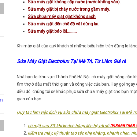
Sửa máy giặt không cấp nước (nước không vào).
Sửa máy giặt bị chảy nước trong gầm máy.
Sửa chữa máy giặt giặt không sạch.
Sửa máy giặt đến chế độ vắt dừng lại.
Sửa máy giặt báo lỗi………..
Khi máy giặt của quý khách bị những biểu hiện trên đừng lo lắng 
Sửa Máy Giặt Electrolux Tại Mễ Trì, Từ Liêm Giá rẻ
Nhà bạn tại khu vực Thành Phố Hà Nội. có máy giặt hỏng cần k
tìm thợ ở đâu mất thời gian và công việc của bạn, Hay gọi ngay
điều đó. chúng tôi sẽ khắc phục sửa chữa máy giặt cho bạn mộ
gian của bạn.
âm
Quy tắc làm việc dịch vụ sửa chữa máy giặt Electrolux Tại Mễ Tr
có mặt sau 30′ khi khách hàng liên hệ tới số
0986687668 
kiểm tra máy, kỹ thuật tao tác nhẹ nhàng, nhanh nhẹn, nhi