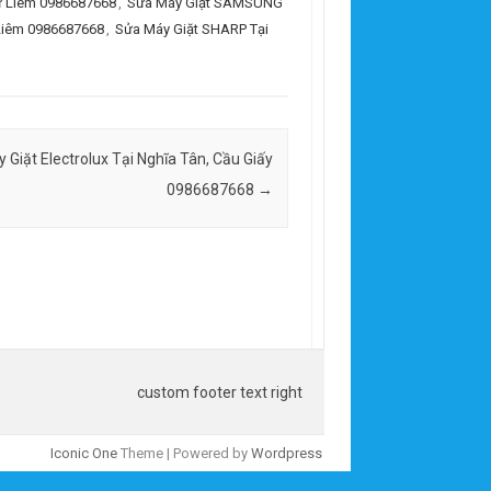
Từ Liêm 0986687668
,
Sửa Máy Giặt SAMSUNG
 Liêm 0986687668
,
Sửa Máy Giặt SHARP Tại
 Giặt Electrolux Tại Nghĩa Tân, Cầu Giấy
0986687668
→
custom footer text right
Iconic One
Theme | Powered by
Wordpress