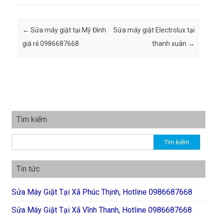
Post navigation
←
Sửa máy giặt tại Mỹ Đình
Sửa máy giặt Electrolux tại
giá rẻ 0986687668
thanh xuân
→
Tìm kiếm
Tìm kiếm cho:
Tin tức
Sửa Máy Giặt Tại Xã Phúc Thịnh, Hotline 0986687668
Sửa Máy Giặt Tại Xã Vĩnh Thanh, Hotline 0986687668