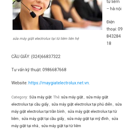
từ liêm
– hà nội
Điện
thoại: 09
843284
sửa máy giặt electrolux tại từ liêm liên hệ
18
CẦU GIẤY: (024)66837322
Tư vấn kỹ thuật: 0986687668
Website:
https://maygiatelectrolux.net.vn
.
Category:
Sửa máy giặt
Thẻ:
sửa máy giặt
,
sửa máy giặt
electrolux tại cầu giấy
,
sửa máy giặt electrolux tại phú diễn
,
sửa
máy giặt electrolux tại trần bình
,
sửa máy giặt electrolux tại từ
liêm
,
sửa máy giặt tại cầu giấy
,
sửa máy giặt tại mỹ đình
,
sửa
máy giặt tại nhà
,
sửa máy giặt tại từ liêm