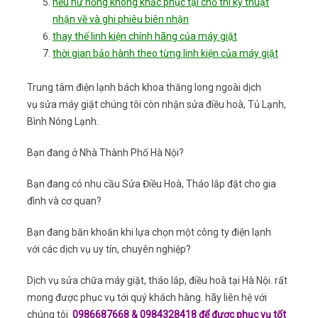
nếu hư hỏng không khắc phục tại chỗ thì kỹ thuật
nhận về và ghi phiêu biên nhận
thay thế linh kiện chính hãng của máy giặt
thời gian bảo hành theo từng linh kiện của máy giặt
Trung tâm điện lạnh bách khoa thăng long ngoài dịch
vụ sửa máy giặt chúng tôi còn nhận sửa điều hoà, Tủ Lạnh,
Bình Nóng Lạnh.
Bạn đang ở Nhà Thành Phố Hà Nội?
Bạn đang có nhu cầu Sửa Điều Hoà, Tháo lắp đặt cho gia
đình và cơ quan?
Bạn đang băn khoăn khi lựa chọn một công ty điện lạnh
với các dịch vụ uy tín, chuyên nghiệp?
Dịch vụ sửa chữa máy giặt, tháo lắp, điều hoà tại Hà Nội. rất
mong được phục vụ tới quý khách hàng. hãy liên hệ với
chúng tôi
0986687668 & 0984328418 để được phục vụ tốt