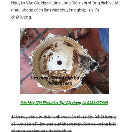
Nguyễn Văn Cừ, Ngọc Lâm, Long Biên. với những dịch vụ tốt
nhất, phong cách làm việc chuyên nghiệp -uy tín–
chất lượng.
Sửa Máy Giặt Electrolux Tại Việt Hưng, Lh 0986687668
Hiện nay công ty điện lạnh mọc lên như nấm “chất lượng
có, lừa đảo có” làm cho quý khách mất liềm tin không biết
chọn trung tâm nao để sửa chữa.