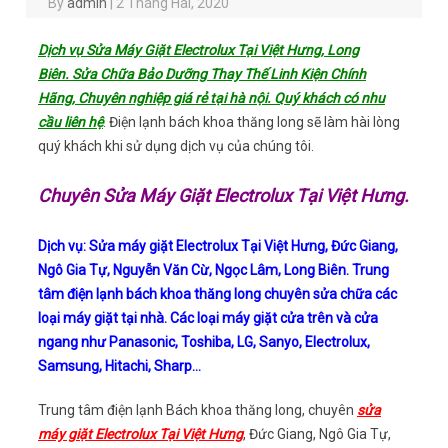
By
admin
|
2 Tháng Hai, 2020
Dịch vụ Sửa Máy Giặt Electrolux Tại Việt Hưng, Long
Biên. Sửa Chữa Bảo Dưỡng Thay Thế Linh Kiện Chính
Hãng, Chuyên nghiệp giá rẻ tại hà nội. Quý khách có nhu
cầu liên hệ
. Điện lạnh bách khoa thăng long sẽ làm hài lòng
quý khách khi sử dụng dịch vụ của chúng tôi.
Chuyên Sửa Máy Giặt Electrolux Tại Việt Hưng.
Dịch vụ: Sửa máy giặt Electrolux Tại Việt Hưng, Đức Giang,
Ngô Gia Tự, Nguyễn Văn Cừ, Ngọc Lâm, Long Biên. Trung
tâm điện lạnh bách khoa thăng long chuyên sửa chữa các
loại máy giặt tại nhà. Các loại máy giặt cửa trên và cửa
ngang như Panasonic, Toshiba, LG, Sanyo, Electrolux,
Samsung, Hitachi, Sharp…
Trung tâm điện lạnh Bách khoa thăng long, chuyên
sửa
máy giặt Electrolux Tại Việt Hưng
, Đức Giang, Ngô Gia Tự,