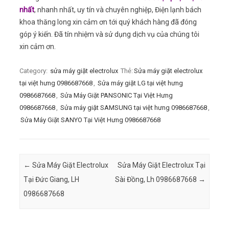
nhất
, nhanh nhất, uy tín và chuyên nghiệp, Điện lạnh bách
khoa thăng long xin cảm ơn tới quý khách hàng đã đóng
góp ý kiến. Đã tín nhiệm và sử dụng dịch vụ của chúng tôi
xin cảm ơn.
Category:
sửa máy giặt electrolux
Thẻ:
Sửa máy giặt electrolux
tại việt hưng 0986687668
,
Sửa máy giặt LG tại việt hưng
0986687668
,
Sửa Máy Giặt PANSONIC Tại Việt Hưng
0986687668
,
Sửa máy giặt SAMSUNG tại việt hưng 0986687668
,
Sửa Máy Giặt SANYO Tại Việt Hưng 0986687668
Post navigation
←
Sửa Máy Giặt Electrolux
Sửa Máy Giặt Electrolux Tại
Tại Đức Giang, LH
Sài Đồng, Lh 0986687668
→
0986687668