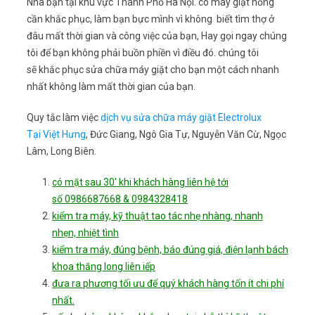
Nhà bạn tại khu vực Thành Phố Hà Nội. có máy giặt hỏng
cần khắc phục, làm bạn bực mình vì không biết tìm thợ ở
đâu mất thời gian và công việc của bạn, Hay gọi ngay chúng
tôi để bạn không phải buồn phiền vì điều đó. chúng tôi
sẽ khắc phục sửa chữa máy giặt cho bạn một cách nhanh
nhất không làm mất thời gian của bạn.
Quy tắc làm việc
dịch vụ sửa chữa máy giặt Electrolux
Tại Việt Hưng
, Đức Giang, Ngô Gia Tự, Nguyễn Văn Cừ, Ngọc
Lâm, Long Biên.
có mặt sau 30′ khi khách hàng liên hệ tới
số 0986687668 & 0984328418
kiểm tra máy, kỹ thuật tao tác nhẹ nhàng, nhanh
nhẹn, nhiệt tình
kiểm tra máy, đúng bệnh, báo đúng giá, điện lạnh bách
khoa thăng long liên iếp
đưa ra phương tối ưu để quý khách hàng tốn ít chi phí
nhất.