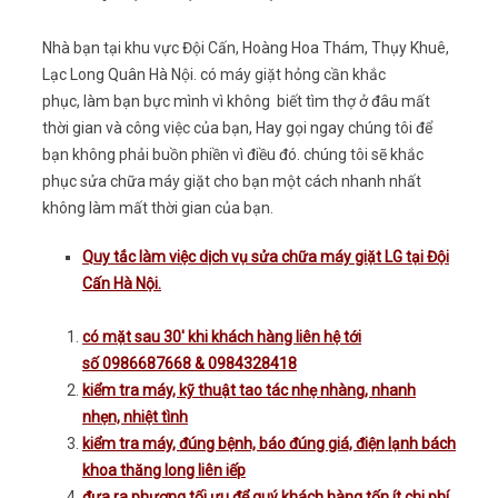
Nhà bạn tại khu vực Đội Cấn, Hoàng Hoa Thám, Thụy Khuê,
Lạc Long Quân Hà Nội. có máy giặt hỏng cần khắc
phục, làm bạn bực mình vì không biết tìm thợ ở đâu mất
thời gian và công việc của bạn, Hay gọi ngay chúng tôi để
bạn không phải buồn phiền vì điều đó. chúng tôi sẽ khắc
phục sửa chữa máy giặt cho bạn một cách nhanh nhất
không làm mất thời gian của bạn.
Quy tắc làm việc
dịch vụ sửa chữa máy giặt LG tại Đội
Cấn Hà Nội
.
có mặt sau 30′ khi khách hàng liên hệ tới
số 0986687668 & 0984328418
kiểm tra máy, kỹ thuật tao tác nhẹ nhàng, nhanh
nhẹn, nhiệt tình
kiểm tra máy, đúng bệnh, báo đúng giá, điện lạnh bách
khoa thăng long liên iếp
đưa ra phương tối ưu để quý khách hàng tốn ít chi phí