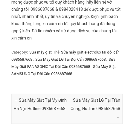
mong được phục vụ tới quý khách hàng. hãy liên hệ với
chúng tôi 0986687668 & 0984328418 để được phục vụ tốt
nhất, nhanh nhất, uy tín và chuyên nghiệp, Điện lạnh bách
khoa thăng long xin cảm ơn tới quý khách hàng đã đóng
góp ý kiến. Đã tín nhiệm và sử dụng dịch vụ của chúng tôi
xin cảm ơn.
Category:
Sửa máy giặt
Thẻ:
Sửa máy giặt electrolux tại đội cấn
0986687668
,
Sửa Máy Giặt LG Tại Đội Cấn 0986687668
,
Sửa
Máy Giặt PANASONIC Tại Đội Cấn 0986687668
,
Sửa Máy Giặt
SAMSUNG Tại Đội Cấn 0986687668
Post navigation
←
Sửa Máy Giặt Tại Mỹ Đình
Sửa Máy Giặt LG Tại Trần
Hà Nội, Hotline 0986687668
Cung, Hotline 0986687668
→