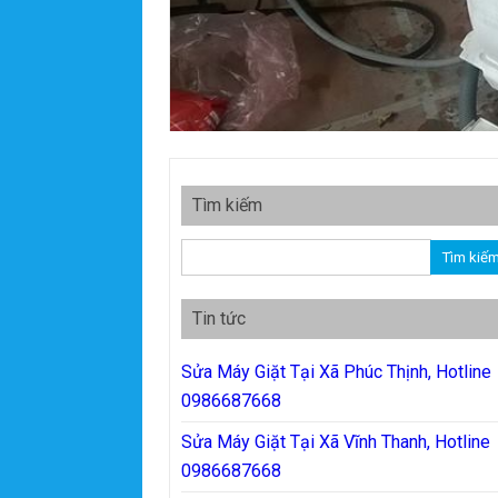
Tìm kiếm
Tìm kiếm cho:
Tin tức
Sửa Máy Giặt Tại Xã Phúc Thịnh, Hotline
0986687668
Sửa Máy Giặt Tại Xã Vĩnh Thanh, Hotline
0986687668