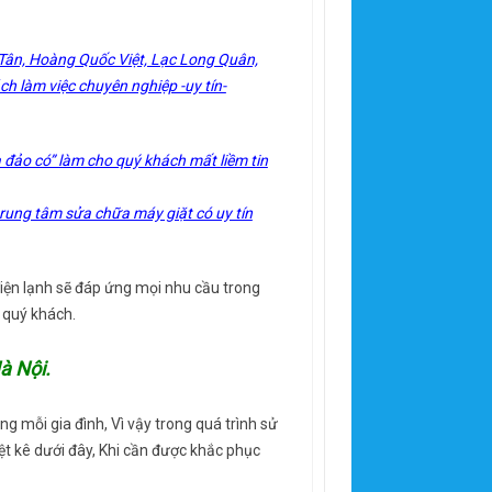
Tân, Hoàng Quốc Việt, Lạc Long Quân,
h làm việc chuyên nghiệp -uy tín-
 đảo có” làm cho quý khách mất liềm tin
rung tâm sửa chữa máy giặt có uy tín
 điện lạnh sẽ đáp ứng mọi nhu cầu trong
g quý khách.
à Nội.
g mỗi gia đình, Vì vậy trong quá trình sử
t kê dưới đây, Khi cần được khắc phục