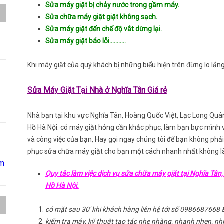
Sửa máy giặt bị chảy nước trong gầm máy.
Sửa chữa máy giặt giặt không sạch.
Sửa máy giặt đến chế độ vắt dừng lại.
Sửa máy giặt báo lỗi………..
Khi máy giặt của quý khách bị những biểu hiện trên đừng lo lắng 
Sửa Máy Giặt Tại Nhà ở Nghĩa Tân Giá rẻ
Nhà bạn tại khu vực Nghĩa Tân, Hoàng Quốc Việt, Lạc Long Quân
Hồ Hà Nội. có máy giặt hỏng cần khắc phục, làm bạn bực mình v
và công việc của bạn, Hay gọi ngay chúng tôi để bạn không phải 
phục sửa chữa máy giặt cho bạn một cách nhanh nhất không là
âm
Quy tắc làm việc dịch vụ sửa chữa máy giặt tại Nghĩa Tân
Hồ Hà Nội.
có mặt sau 30′ khi khách hàng liên hệ tới số 098668766
kiểm tra máy, kỹ thuật tao tác nhẹ nhàng, nhanh nhẹn, nhi