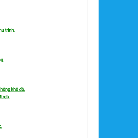
u trình.
g.
không khô đồ.
được.
.