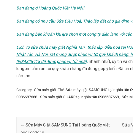
Bạn đang ở Hoàng Quốc Việt Hà Nội?
Bạn đang có nhu cầu Sửa Điều Hoà, Tháo lắp đặt cho gia đình 
Bạn đang băn khoăn khi lựa chọn một công ty điện lạnh với các 
Dịch vụ sửa chữa máy giặt Nghĩa Tân,, tháo lắp, điều hoà tại H
Nhật Tân Hà Nội. rất mong được phục vụ tới quý khách hàng. h
0984328418 để được phục vụ tốt nhất,
nhanh nhất, uy tín và c
long xin cảm ơn tới quý khách hàng đã đóng góp ý kiến. Đã tín 
cảm ơn.
Category:
Sửa máy giặt
Thẻ:
Sửa máy giặt SAMSUNG tại nghĩa tân 
0986687668
,
Sửa máy giặt SHARP tại nghĩa tân 0986687668
,
Sửa Má
Post navigation
←
Sửa Máy Giặt SAMSUNG Tại Hoàng Quốc Việt
Sửa M