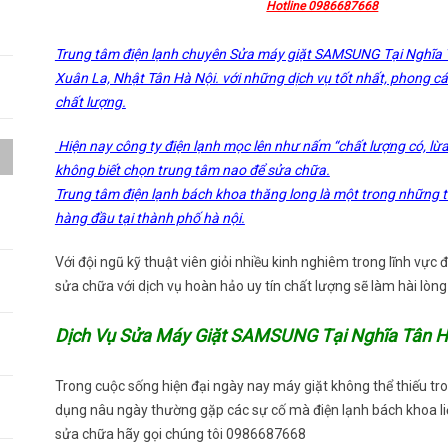
Hotline 0986687668
Trung tâm điện lạnh chuyên Sửa máy giặt SAMSUNG Tại Nghĩa 
Xuân La, Nhật Tân Hà Nội. với những dịch vụ tốt nhất, phong các
chất lượng.
Hiện nay công ty điện lạnh mọc lên như nấm “chất lượng có, lừa
không biết chọn trung tâm nao để sửa chữa.
Trung tâm điện lạnh bách khoa thăng long là một trong những t
a
hàng đầu tại thành phố hà nội.
Với đội ngũ kỹ thuật viên giỏi nhiều kinh nghiêm trong lĩnh vực
h
sửa chữa với dịch vụ hoàn hảo uy tín chất lượng sẽ làm hài lòn
Dịch Vụ Sửa Máy Giặt SAMSUNG Tại Nghĩa Tân H
Trong cuộc sống hiện đại ngày nay máy giặt không thể thiếu tron
dụng nâu ngày thường gặp các sự cố mà điện lạnh bách khoa liệ
sửa chữa hãy gọi chúng tôi 0986687668