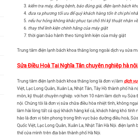
kiểm tra máy, đúng bệnh, báo đúng giá, điện lạnh bách kho
đưa ra phương tối ưu để quý khách hàng tốn ít chi phí nhấ
nếu hư hỏng không khắc phục tại chỗ thì kỹ thuật nhận về
thay thế linh kiện chính hãng của máy giặt
thời gian bảo hành theo từng linh kiện của máy giặt
Trung tâm điện lạnh bách khoa thăng long ngoài dịch vụ sửa má
Sửa Điều Hoà Tại Nghĩa Tân chuyên nghiệp hà nội
Trung tâm điện lạnh bách khoa thăng long là đơn vị làm
dịch vụ
Việt, Lạc Long Quân, Xuân La, Nhật Tân, Tây Hồ thành phố hà nội
môn, kỹ thuật chuyên nghiệp. với hơn 10 năm làm dịch vụ Sửa Đ
nội. Chúng tôi là đơn vị sửa chữa điều hòa nhiệt tình, không ngạ
làm hài lòng tất cả quý khách hàng kể cả, khách hàng khó tính 
hào là đơn vị tiên phong trong lĩnh vực bảo dưỡng điều hoà, S
Quốc Việt, Lạc Long Quân, Xuân La, Nhật Tân Hà Nội. điện lạnh
thế cửa mình trên địa bàn thành phố Hà Nội.