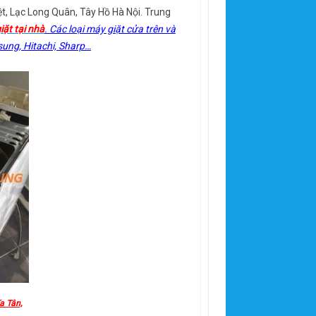
, Lạc Long Quân, Tây Hồ Hà Nội. Trung
ặt tại nhà
. Các loại máy giặt cửa trên và
ung, Hitachi, Sharp…
a Tân,