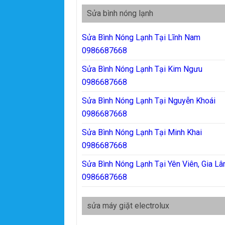
Sửa bình nóng lạnh
Sửa Bình Nóng Lạnh Tại Lĩnh Nam
0986687668
Sửa Bình Nóng Lạnh Tại Kim Ngưu
0986687668
Sửa Bình Nóng Lạnh Tại Nguyễn Khoái
0986687668
Sửa Bình Nóng Lạnh Tại Minh Khai
0986687668
Sửa Bình Nóng Lạnh Tại Yên Viên, Gia L
0986687668
sửa máy giặt electrolux