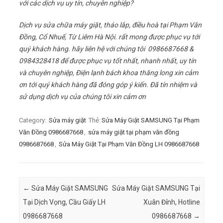
với các dịch vụ uy tín, chuyên nghiệp?
Dịch vụ sửa chữa máy giặt, tháo lắp, điều hoà tại Phạm Văn
Đồng, Cổ Nhuế, Từ Liêm Hà Nội. rất mong được phục vụ tới
quý khách hàng. hãy liên hệ với chúng tôi 0986687668 &
0984328418 để được phục vụ tốt nhất, nhanh nhất, uy tín
và chuyên nghiệp, Điện lạnh bách khoa thăng long xin cảm
ơn tới quý khách hàng đã đóng góp ý kiến. Đã tín nhiệm và
sử dụng dịch vụ của chúng tôi xin cảm ơn
Category:
Sửa máy giặt
Thẻ:
Sửa Máy Giặt SAMSUNG Tại Phạm
Văn Đồng 0986687668
,
sửa máy giặt tại phạm văn đồng
0986687668
,
Sửa Máy Giặt Tại Phạm Văn Đồng LH 0986687668
Post navigation
←
Sửa Máy Giặt SAMSUNG
Sửa Máy Giặt SAMSUNG Tại
Tại Dịch Vọng, Cầu Giấy LH
Xuân Đỉnh, Hotline
0986687668
0986687668
→