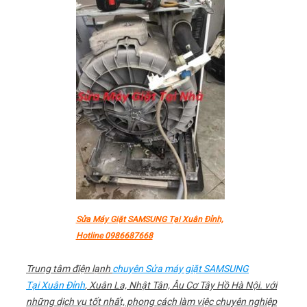
Sửa Máy Giặt SAMSUNG Tại Xuân Đỉnh,
Hotline 0986687668
Trung tâm điện lạnh
chuyên Sửa máy giặt SAMSUNG
Tại Xuân Đỉnh
, Xuân La, Nhật Tân, Âu Cơ Tây Hồ Hà Nội. với
những dịch vụ tốt nhất, phong cách làm việc chuyên nghiệp