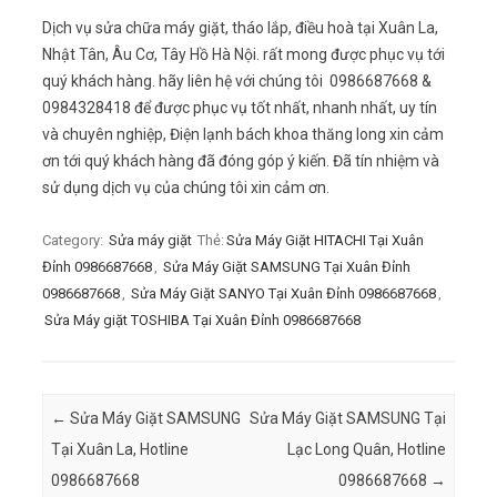
Dịch vụ sửa chữa máy giặt, tháo lắp, điều hoà tại Xuân La,
Nhật Tân, Âu Cơ, Tây Hồ Hà Nội. rất mong được phục vụ tới
quý khách hàng. hãy liên hệ với chúng tôi 0986687668 &
0984328418 để được phục vụ tốt nhất, nhanh nhất, uy tín
và chuyên nghiệp, Điện lạnh bách khoa thăng long xin cảm
ơn tới quý khách hàng đã đóng góp ý kiến. Đã tín nhiệm và
sử dụng dịch vụ của chúng tôi xin cảm ơn.
Category:
Sửa máy giặt
Thẻ:
Sửa Máy Giặt HITACHI Tại Xuân
Đỉnh 0986687668
,
Sửa Máy Giặt SAMSUNG Tại Xuân Đỉnh
0986687668
,
Sửa Máy Giặt SANYO Tại Xuân Đỉnh 0986687668
,
Sửa Máy giặt TOSHIBA Tại Xuân Đỉnh 0986687668
Post navigation
←
Sửa Máy Giặt SAMSUNG
Sửa Máy Giặt SAMSUNG Tại
Tại Xuân La, Hotline
Lạc Long Quân, Hotline
0986687668
0986687668
→