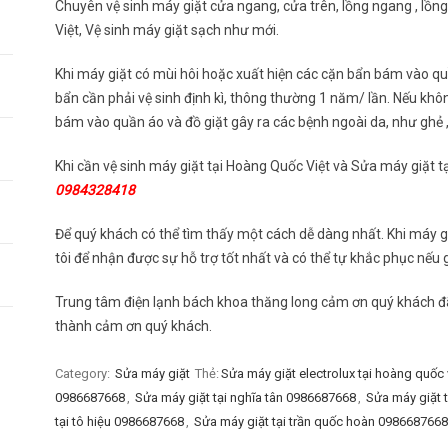
Chuyên vệ sinh máy giặt cửa ngang, cửa trên, lồng ngang , lồn
Việt, Vệ sinh máy giặt sạch như mới.
Khi máy giặt có mùi hôi hoặc xuất hiện các cặn bẩn bám vào quầ
bẩn cần phải vệ sinh định kì, thông thường 1 năm/ lần. Nếu khô
bám vào quần áo và đồ giặt gây ra các bệnh ngoài da, như ghẻ ,
Khi cần vệ sinh máy giặt tại Hoàng Quốc Việt và Sửa máy giặt tạ
0984328418
Để quý khách có thể tìm thấy một cách dễ dàng nhất. Khi máy g
tôi để nhận được sự hỗ trợ tốt nhất và có thể tự khắc phục nếu 
Trung tâm điện lạnh bách khoa thăng long cảm ơn quý khách đã 
thành cảm ơn quý khách.
Category:
Sửa máy giặt
Thẻ:
Sửa máy giặt electrolux tại hoàng quốc
0986687668
,
Sửa máy giặt tại nghĩa tân 0986687668
,
Sửa máy giặt 
tại tô hiệu 0986687668
,
Sửa máy giặt tại trần quốc hoàn 0986687668