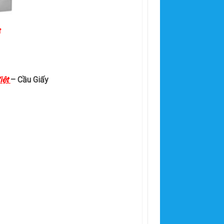
t
iệt
– Cầu Giấy