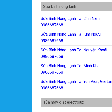
Sửa bình nóng lạnh
Sửa Bình Nóng Lạnh Tại Lĩnh Nam
0986687668
Sửa Bình Nóng Lạnh Tại Kim Ngưu
0986687668
Sửa Bình Nóng Lạnh Tại Nguyễn Khoái
0986687668
Sửa Bình Nóng Lạnh Tại Minh Khai
0986687668
Sửa Bình Nóng Lạnh Tại Yên Viên, Gia L
0986687668
sửa máy giặt electrolux