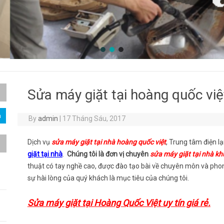
Sửa máy giặt tại hoàng quốc vi
By
admin
|
17 Tháng Sáu, 2017
Dịch vụ
sửa máy giặt tại nhà hoàng quốc việt
, Trung tâm điện 
giặt tại nhà
.
Chúng tôi là đơn vị chuyên
sửa máy giặt tại nhà kh
thuật có tay nghề cao, được đào tạo bài về chuyên môn và phong
sự hài lòng của quý khách là mục tiêu của chúng tôi.
Sửa máy giặt tại Hoàng Quốc Việt uy tín giá rẻ.