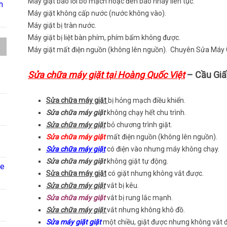
Máy giặt báo lỗi bo mạch hoặc đèn báo nháy liên tục.
h
Máy giặt không cấp nước (nước không vào).
Máy giặt bị tràn nước.
Máy giặt bị liệt bàn phím, phím bấm không được.
Máy giặt mất điện nguồn (không lên nguồn). Chuyên Sửa Máy G
Sửa chữa máy giặt tại Hoàng Quốc Việt
– Cầu Giấ
Sửa chữa máy giặt
bị hỏng mạch điều khiển.
Sửa chữa máy giặt
không chạy hết chu trình.
Sửa chữa máy giặt
bỏ chương trình giặt.
Sửa chữa máy giặt
mất điện nguồn (không lên nguồn).
Sửa chữa máy giặt
có điện vào nhưng máy không chạy.
Sửa chữa máy giặt
không giặt tự động.
ne
Sửa chữa máy giặt
có giặt nhưng không vắt được.
Sửa chữa máy giặt
vắt bị kêu.
Sửa chữa máy giặt
vắt bị rung lắc mạnh.
Sửa chữa máy giặt
vắt nhưng không khô đồ.
Sửa máy giặt giặt
một chiều, giặt được nhưng không vắt 