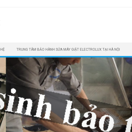
t
 HỆ
TRUNG TÂM BẢO HÀNH SỬA MÁY GIẶT ELECTROLUX TẠI HÀ NỘI