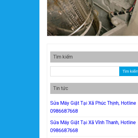
Tìm kiếm
Tìm kiếm cho:
Tin tức
Sửa Máy Giặt Tại Xã Phúc Thịnh, Hotline
0986687668
Sửa Máy Giặt Tại Xã Vĩnh Thanh, Hotline
0986687668