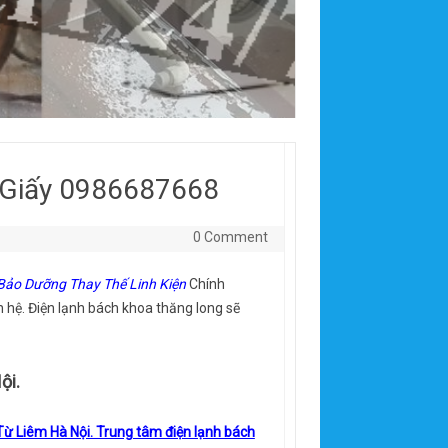
u Giấy 0986687668
0 Comment
ảo Dưỡng Thay Thế Linh Kiện
Chính
n hệ. Điện lạnh bách khoa thăng long sẽ
ội.
 Từ Liêm Hà Nội. Trung tâm điện lạnh bách