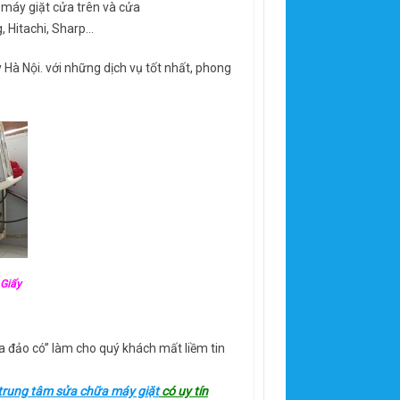
i máy giặt cửa trên và cửa
, Hitachi, Sharp…
y Hà Nội. với những dịch vụ tốt nhất, phong
 Giấy
a đảo có” làm cho quý khách mất liềm tin
trung tâm sửa chữa máy giặt
có uy tín