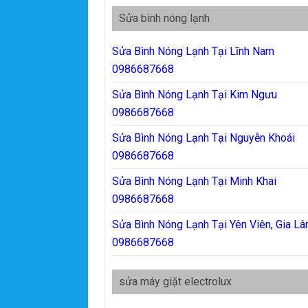
Sửa bình nóng lạnh
Sửa Bình Nóng Lạnh Tại Lĩnh Nam
0986687668
Sửa Bình Nóng Lạnh Tại Kim Ngưu
0986687668
Sửa Bình Nóng Lạnh Tại Nguyễn Khoái
0986687668
Sửa Bình Nóng Lạnh Tại Minh Khai
0986687668
Sửa Bình Nóng Lạnh Tại Yên Viên, Gia L
0986687668
sửa máy giặt electrolux