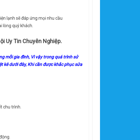
 điện lạnh sẽ đáp ứng mọi nhu cầu
i lòng quý khách.
Nội Uy Tin Chuyên Nghiệp.
g mỗi gia đình, Vì vậy trong quá trình sử
t kê dưới đây, Khi cần được khắc phục sửa
t chu trình.
 động.