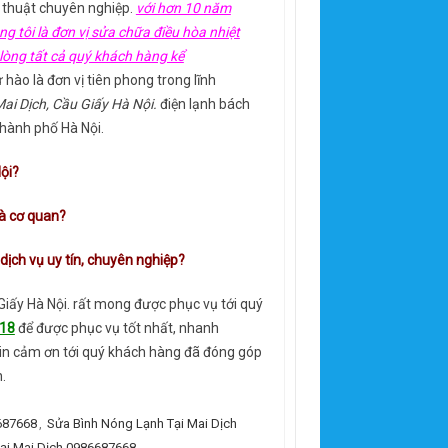
ỹ thuật chuyên nghiệp.
với hơn 10 năm
g tôi là đơn vị sửa chữa điều hòa nhiệt
 lòng tất cả quý khách hàng kể
 hào là đơn vị tiên phong trong lĩnh
ai Dịch, Cầu Giấy Hà Nội.
điện lạnh bách
thành phố Hà Nội.
ội?
và cơ quan?
dịch vụ uy tín, chuyên nghiệp?
 Giấy Hà Nội. rất mong được phục vụ tới quý
418
để được phục vụ tốt nhất, nhanh
 xin cảm ơn tới quý khách hàng đã đóng góp
.
687668
,
Sửa Bình Nóng Lạnh Tại Mai Dịch
ại Mai Dịch 0986687668