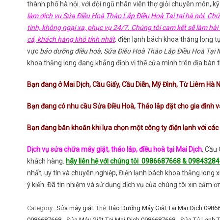
thành phố hà nội. với đội ngũ nhân viên thợ giỏi chuyên môn, k
làm dịch vụ Sửa Điều Hoà Tháo Lắp Điều Hoà Tại tại hà nội. Chún
tình, không ngại xa, phục vụ 24/7. Chúng tôi cam kết sẽ làm hài
cả, khách hàng khó tính nhất
. điện lạnh bách khoa thăng long tự
vực
bảo dưỡng điều hoà, Sửa Điều Hoà Tháo Lắp Điều Hoà Tại M
khoa thăng long đang khẳng định vị thế cửa mình trên địa bàn 
Bạn đang ở Mai Dịch, Cầu Giấy, Cầu Diễn, Mỹ Đình, Từ Liêm Hà N
Bạn đang có nhu cầu Sửa Điều Hoà, Tháo lắp đặt cho gia đình 
Bạn đang băn khoăn khi lựa chọn một công ty điện lạnh với các 
Dịch vụ sửa chữa máy giặt, tháo lắp, điều hoà tại Mai Dịch
, Cầu
khách hàng.
hãy liên hệ với chúng tôi 0986687668 & 0984328
nhất, uy tín và chuyên nghiệp, Điện lạnh bách khoa thăng long
ý kiến. Đã tín nhiệm và sử dụng dịch vụ của chúng tôi xin cảm ơn
Category:
Sửa máy giặt
Thẻ:
Bảo Dưỡng Máy Giặt Tại Mai Dịch 0986
0986687668
,
Sửa Máy Giặt Tại Mai Dịch 0986687668
,
Sửa Tủ Lạnh T