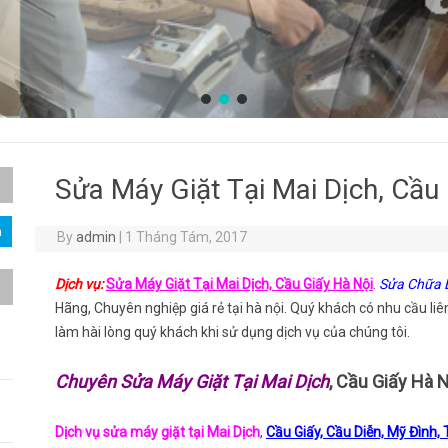
Sửa Máy Giặt Tại Mai Dịch, Cầ
By
admin
|
1 Tháng Tám, 2017
Dịch vụ:
Sửa Máy Giặt Tại Mai Dịch, Cầu Giấy Hà Nội
.
Sửa Chữa B
Hãng, Chuyên nghiệp giá rẻ tại hà nội. Quý khách có nhu cầu liê
làm hài lòng quý khách khi sử dụng dịch vụ của chúng tôi.
Chuyên Sửa Máy Giặt Tại Mai Dịch
, Cầu Giấy Hà N
Dịch vụ sửa máy giặt tại Mai Dịch
,
Cầu Giấy, Cầu Diễn, Mỹ Đình,