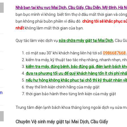
Nhà bạn tại khu vực Mai Dịch, Cầu Giấy, Cầu Diễn, Mỹ Đình, Hà N
bạn bực mình vì không biết tìm thợ ở đâu mất thời gian và công
bạn không phải buồn phiền vì điều đó.
chúng tôi sẽ khắc phục 
nhất
không làm mất thời gian của bạn.
Quy tắc làm việc dịch vụ
sửa chữa máy giặt tại Mai Dịch
, Cầu Gi
có mặt sau 30′ khi khách hàng liên hệ tới số
0986687668 
kiểm tra máy, kỹ thuật tao tác nhẹ nhàng, nhanh nhẹn, nhi
kiểm tra máy, đúng bệnh, báo đúng giá, điện lạnh bách kho
đưa ra phương tối ưu để quý khách hàng tốn ít chi phí nhấ
nếu hư hỏng không khắc phục tại chỗ thì kỹ thuật nhận về
thay thế linh kiện chính hãng của máy giặt
âm
thời gian bảo hành theo từng linh kiện của máy giặt
Trung tâm điện lạnh bách khoa thăng long ngoài dịch vụ sửa má
Chuyên Vệ sinh máy giặt tại Mai Dịch, Cầu Giấy