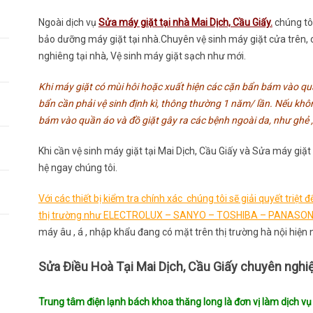
Ngoài dịch vụ
Sửa máy giặt tại nhà Mai Dịch, Cầu Giấy.
chúng tôi
bảo dưỡng máy giặt tại nhà.Chuyên vệ sinh máy giặt cửa trên, c
nghiêng tại nhà, Vệ sinh máy giặt sạch như mới.
Khi máy giặt có mùi hôi hoặc xuất hiện các cặn bẩn bám vào quầ
bẩn cần phải vệ sinh định kì, thông thường 1 năm/ lần. Nếu khô
bám vào quần áo và đồ giặt gây ra các bệnh ngoài da, như ghẻ ,
Khi cần vệ sinh máy giặt tại Mai Dịch, Cầu Giấy và Sửa máy giặt
hệ ngay chúng tôi.
Với các thiết bị kiểm tra chính xác chúng tôi sẽ giải quyết triệ
thị trường như ELECTROLUX – SANYO – TOSHIBA – PANASON
máy âu , á , nhập khẩu đang có mặt trên thị trường hà nội hiện 
Sửa Điều Hoà Tại Mai Dịch, Cầu Giấy chuyên nghiệ
Trung tâm điện lạnh bách khoa thăng long là đơn vị làm dịch vụ