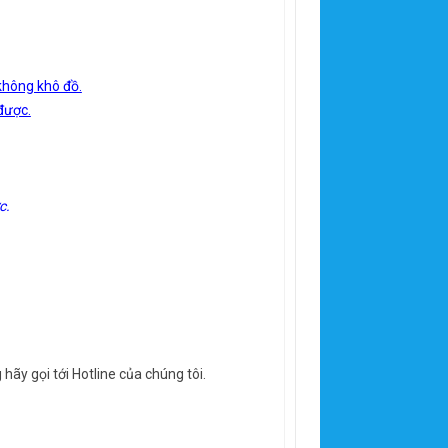
không khô đồ.
được.
c.
hãy gọi tới Hotline của chúng tôi.