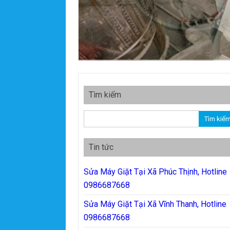
Tìm kiếm
Tìm kiếm cho:
Tin tức
Sửa Máy Giặt Tại Xã Phúc Thịnh, Hotline
0986687668
Sửa Máy Giặt Tại Xã Vĩnh Thanh, Hotline
0986687668