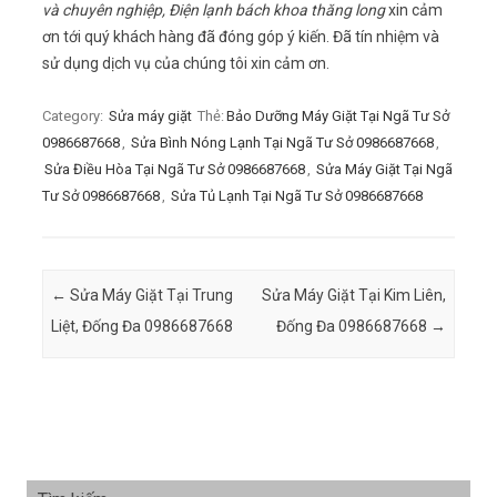
và chuyên nghiệp, Điện lạnh bách khoa thăng long
xin cảm
ơn tới quý khách hàng đã đóng góp ý kiến. Đã tín nhiệm và
sử dụng dịch vụ của chúng tôi xin cảm ơn.
Category:
Sửa máy giặt
Thẻ:
Bảo Dưỡng Máy Giặt Tại Ngã Tư Sở
0986687668
,
Sửa Bình Nóng Lạnh Tại Ngã Tư Sở 0986687668
,
Sửa Điều Hòa Tại Ngã Tư Sở 0986687668
,
Sửa Máy Giặt Tại Ngã
Tư Sở 0986687668
,
Sửa Tủ Lạnh Tại Ngã Tư Sở 0986687668
Post navigation
←
Sửa Máy Giặt Tại Trung
Sửa Máy Giặt Tại Kim Liên,
Liệt, Đống Đa 0986687668
Đống Đa 0986687668
→