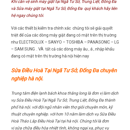
Khi cần vệ sinh máy giặt tại Ngã Tư Sở, Trung Liệt, Đống Đa
và Sửa máy giặt tại Ngã Tư Sở, Đống Đa quý khách hãy liên
hệ ngay chúng tôi.
Với các thiết bị kiểm tra chính xác chúng tôi sẽ giải quyết
triệt để của các dòng máy giặt đang có mặt trên thị trường
như ELECTROLUX – SANYO – TOSHIBA – PANASONIC – LG
– SAM SUNG .. VÀ tất cả các dòng máy âu , á , nhập khẩu
đang có mặt trên thị trường hà nội hiện nay
Sửa Điều Hoà Tại Ngã Tư Sở, Đống Đa chuyên
nghiệp hà nội.
Trung tâm điện lạnh bách khoa thăng long là đơn vị làm dịch
vụ Sửa Điều Hoà Tại Ngã Tư Sở, Trung Liệt, Đống Đa thành
phố hà nội. với đội ngũ nhân viên thợ giỏi chuyên môn, kỹ
thuật chuyên nghiệp. với hơn 10 năm làm dịch vụ Sửa Điều
Hoà Tháo Lắp Điều Hoà Tại tại hà nội. Chúng tôi là đơn
vị sửa chữa điều hòa nhiệt tình, không ngại xa, phục vụ