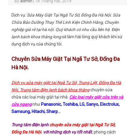
By
admin
|
18 Tháng Hai, 2019
Dịch vụ:
Sửa Máy Giặt Tại Ngã Tư Sở, Đống Đa Hà Nội. Sửa
Chữa Bảo Dưỡng Thay Thế Linh Kiện Chính Hãng, Chuyên
nghiệp giá rẻ tại hà nội. Quý khách có nhu cầu liên hệ. Điện
lạnh bách khoa thăng long
sẽ làm hài lòng quý khách khi sử
dụng dịch vụ của chúng tôi.
Chuyên Sửa Máy Giặt Tại Ngã Tư Sở, Đống Đa
Hà Nội.
Dịch vụ sửa máy giặt tại Ngã Tư Sở, Trung Liệt, Đống Đa Hà
Nội. Trung tâm điện lạnh bách khoa thăng
chuyên sửa
chữa các loại máy giặt tại nhà.
Các loại máy giặt cửa trên và
cửa ngang
như
Panasonic, Toshiba, LG, Sanyo, Electrolux,
Samsung, Hitachi, Sharp…
Trung tâm điện lạnh
chuyên sửa máy giặt tại Ngã Tư Sở,
Đống Đa Hà Nội.
với những dịch vụ tốt nhất
, phong cách