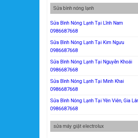
Sửa bình nóng lạnh
Sửa Bình Nóng Lạnh Tại Lĩnh Nam
0986687668
Sửa Bình Nóng Lạnh Tại Kim Ngưu
0986687668
Sửa Bình Nóng Lạnh Tại Nguyễn Khoái
0986687668
Sửa Bình Nóng Lạnh Tại Minh Khai
0986687668
Sửa Bình Nóng Lạnh Tại Yên Viên, Gia L
0986687668
sửa máy giặt electrolux