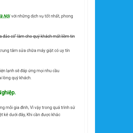
à Nội
. với những dịch vụ tốt nhất, phong
a đảo có” làm cho quý khách mất liềm tin
trung tâm sửa chữa máy giặt có uy tín
 điện lạnh sẽ đáp ứng mọi nhu cầu
i lòng quý khách.
Nghiệp.
g mỗi gia đình, Vì vậy trong quá trình sử
t kê dưới đây, Khi cần được khắc