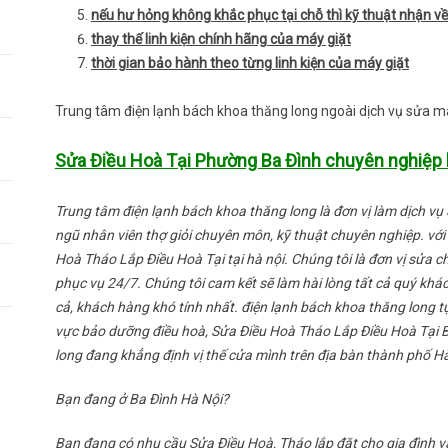
nếu hư hỏng không khắc phục tại chỗ thì kỹ thuật nhận về
thay thế linh kiện chính hãng của máy giặt
thời gian bảo hành theo từng linh kiện của máy giặt
Trung tâm điện lạnh bách khoa thăng long ngoài dịch vụ sửa má
Sửa Điều Hoà Tại Phường Ba Đình chuyên nghiệp h
Trung tâm điện lạnh bách khoa thăng long là đơn vị làm dịch vụ 
ngũ nhân viên thợ giỏi chuyên môn, kỹ thuật chuyên nghiệp. vớ
Hoà Tháo Lắp Điều Hoà Tại tại hà nội. Chúng tôi là đơn vị sửa ch
phục vụ 24/7. Chúng tôi cam kết sẽ làm hài lòng tất cả quý khá
cả, khách hàng khó tính nhất. điện lạnh bách khoa thăng long tự
vực bảo dưỡng điều hoà, Sửa Điều Hoà Tháo Lắp Điều Hoà Tại B
long đang khẳng định vị thế cửa mình trên địa bàn thành phố Hà
Bạn đang ở Ba Đình Hà Nội?
Bạn đang có nhu cầu Sửa Điều Hoà, Tháo lắp đặt cho gia đình 