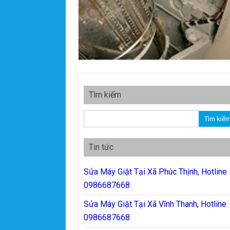
Tìm kiếm
Tìm kiếm cho:
Tin tức
Sửa Máy Giặt Tại Xã Phúc Thịnh, Hotline
0986687668
Sửa Máy Giặt Tại Xã Vĩnh Thanh, Hotline
0986687668