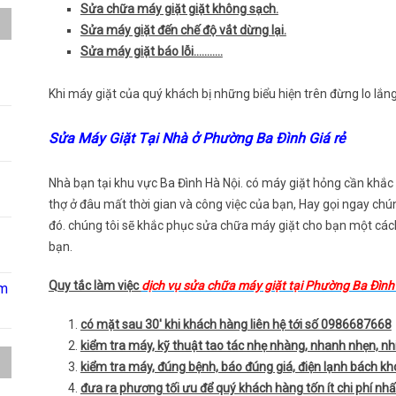
Sửa chữa máy giặt giặt không sạch.
Sửa máy giặt đến chế độ vắt dừng lại.
Sửa máy giặt báo lỗi………..
Khi máy giặt của quý khách bị những biểu hiện trên đừng lo lắng 
Sửa Máy Giặt Tại Nhà ở Phường Ba Đình Giá rẻ
Nhà bạn tại khu vực Ba Đình Hà Nội. có máy giặt hỏng cần khắc
thợ ở đâu mất thời gian và công việc của bạn, Hay gọi ngay chún
đó. chúng tôi sẽ khắc phục sửa chữa máy giặt cho bạn một các
bạn.
Quy tắc làm việc
dịch vụ sửa chữa máy giặt tại Phường Ba Đình
âm
có mặt sau 30′ khi khách hàng liên hệ tới số 0986687668
kiểm tra máy, kỹ thuật tao tác nhẹ nhàng, nhanh nhẹn, nhi
kiểm tra máy, đúng bệnh, báo đúng giá, điện lạnh bách kho
đưa ra phương tối ưu để quý khách hàng tốn ít chi phí nhấ