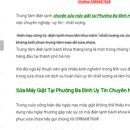
Hotline 0986687668
Trung tâm điện lạnh
chuyên sửa máy giặt tại Phường Ba Đình H
việc chuyên nghiệp -uy tín– chất lượng.
Hiện nay công ty điện lạnh mọc lên như nấm “chất lượng có, lừ
không biết chọn trung tâm nao để sửa chữa.
Trung tâm điện lạnh bách khoa thăng long là một trong những 
hàng đầu tại thành phố hà nội.
a
Với đội ngũ kỹ thuật viên giỏi nhiều kinh nghiêm trong lĩnh vực
trong sửa chữa với dịch vụ hoàn hảo uy tín chất lượng sẽ làm hà
h
Sửa Máy Giặt Tại Phường Ba Đình Uy Tin Chuyên 
Trong cuộc sống hiện đại ngày nay máy giặt không thể thiếu tron
dụng nâu ngày thường gặp các sự cố mà điện lạnh bách khoa liệ
phục sửa chữa hãy gọi chúng tôi 0986687668