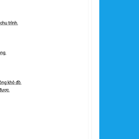
chu trình.
ộng.
ông khô đồ.
được.