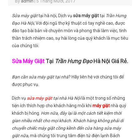
By
admin
|
5 Tháng Mười, 2017
Sửa máy giặt
tại hà nội, Dịch vụ
sửa máy giặt
tại
Trần Hưng
Đạo Hà Nội
, Với đội ngũ thợ kỹ thuật có tay nghề cao, được
đào tạo bài bản về chuyên môn và phong thái làm việc, tinh
thần trách nhiệm cao, sự hài lòng của quý khách là mục tiêu
của chúng tôi.
Sửa Máy Giặt
Tại
Trần Hưng Đạo
Hà Nội Giá Rẻ.
Bạn cần sửa máy giặt tại nhà
? Hãy liên hệ với chúng tôi để
được phục vụ.
Dịch vụ
sửa máy giặt
tại nhà Hà Nội
là một trong số những
tiện ích thích hợp cho khách hàng mỗi khi
máy giặt
nhà quý
khách bị hỏng.
Hơn nữa, đây lại là một cách tiết kiệm thời
gian nhiều nhất cho mọi khách. Khách hàng không phải di
chuyển chiếc máy giặt cồng kềnh đến cửa hàng sửa máy
giặt nữa
, mà chúng tôi trung tâm điện tử điện lạnh Bách