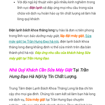
Với đội ngũ kỹ thuật viên giỏi nhiều kinh nghiêm trong
lĩnh vực
điện lạnh
sẽ đáp ứng mọi nhu cầu trong sửa
chữa với dịch vụ hoàn hảo uy tín chất lượng sẽ làm hài
lòng quý khách
Điện lạnh bách khoa thăng long
tự hào là đơn vị tiên phong
trong lĩnh vực
bảo dưỡng máy giặt
,
lắp đặt máy giặt
,
Sửa
máy giặt tại Trần Hưng Đạo hà nội
, điện lạnh bách khoa
thăng long đang khẳng định vị thế cửa mình trên địa bàn
thành phố hà nội.
Đáp ứng nhu cầu của khách hàng Sửa
máy giặt tại Trần Hưng Đạo
.
Nhà Quý Khách Cần Sửa Máy Giặt
Tại
Trần
Hưng Đạo Hà Nội
Uy Tín Chất Lượng.
Trung Tâm Điện Lạnh Bách Khoa Thăng Long là Địa chỉ tin
cậy cho mọi gia đình. Chúng tôi cam kết sẽ làm bạn hài long
với dịch vụ,
Sửa máy giặt
tại Trần Hưng Đạo chuyên