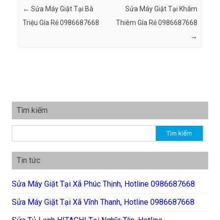
Post navigation
←
Sửa Máy Giặt Tại Bà
Sửa Máy Giặt Tại Khâm
Triệu Gía Rẻ 0986687668
Thiêm Gía Rẻ 0986687668
→
Tìm kiếm
Tìm kiếm cho:
Tin tức
Sửa Máy Giặt Tại Xã Phúc Thịnh, Hotline 0986687668
Sửa Máy Giặt Tại Xã Vĩnh Thanh, Hotline 0986687668