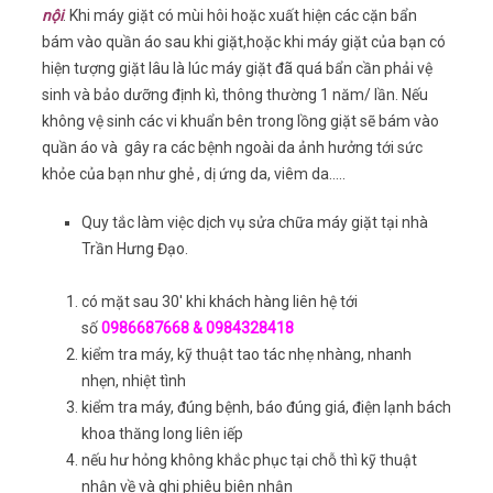
nội
. Khi máy giặt có mùi hôi hoặc xuất hiện các cặn bẩn
bám vào quần áo sau khi giặt,hoặc khi máy giặt của bạn có
hiện tượng giặt lâu là lúc máy giặt đã quá bẩn cần phải vệ
sinh và bảo dưỡng định kì, thông thường 1 năm/ lần. Nếu
không vệ sinh các vi khuẩn bên trong lồng giặt sẽ bám vào
quần áo và gây ra các bệnh ngoài da ảnh hưởng tới sức
khỏe của bạn như ghẻ , dị ứng da, viêm da…..
Quy tắc làm việc dịch vụ sửa chữa máy giặt tại nhà
Trần Hưng Đạo.
có mặt sau 30′ khi khách hàng liên hệ tới
số
0986687668 & 0984328418
kiểm tra máy, kỹ thuật tao tác nhẹ nhàng, nhanh
nhẹn, nhiệt tình
kiểm tra máy, đúng bệnh, báo đúng giá, điện lạnh bách
khoa thăng long liên iếp
nếu hư hỏng không khắc phục tại chỗ thì kỹ thuật
nhận về và ghi phiêu biên nhận