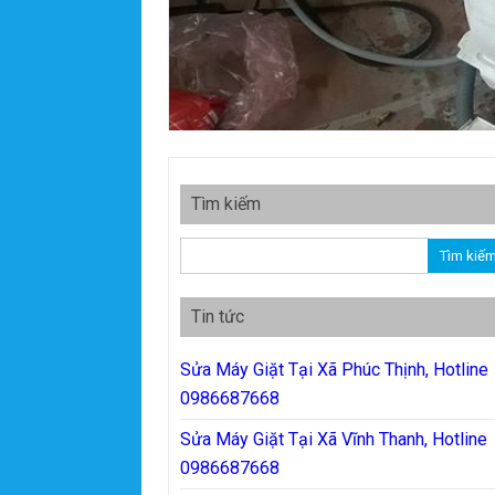
Tìm kiếm
Tìm kiếm cho:
Tin tức
Sửa Máy Giặt Tại Xã Phúc Thịnh, Hotline
0986687668
Sửa Máy Giặt Tại Xã Vĩnh Thanh, Hotline
0986687668