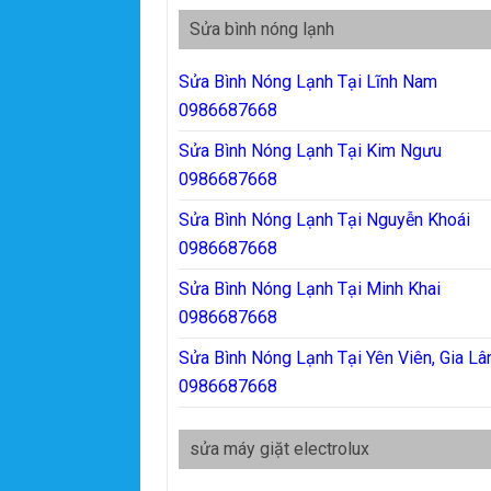
Sửa bình nóng lạnh
Sửa Bình Nóng Lạnh Tại Lĩnh Nam
0986687668
Sửa Bình Nóng Lạnh Tại Kim Ngưu
0986687668
Sửa Bình Nóng Lạnh Tại Nguyễn Khoái
0986687668
Sửa Bình Nóng Lạnh Tại Minh Khai
0986687668
Sửa Bình Nóng Lạnh Tại Yên Viên, Gia L
0986687668
sửa máy giặt electrolux