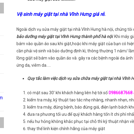
Vệ sinh máy giặt tại nhà Vĩnh Hưng giá rẻ.
Ngoài dịch vụ sửa máy giặt tại nhà Vĩnh Hưng hà nội, chúng tôi
bảo dưỡng máy giặt tại Vĩnh Hưng thành phố hà nội
. Khi máy g
bám vào quần áo sau khi giặt,hoặc khi máy giặt của bạn có hiện
cần phải vệ sinh và bảo dưỡng định kì, thông thường 1 năm/ lần
lồng giặt sẽ bám vào quần áo và gây ra các bệnh ngoài da ảnh 
ứng da, viêm da…..
Quy tắc làm việc dịch vụ sửa chữa máy giặt tại nhà Vĩnh 
có mặt sau 30′ khi khách hàng liên hệ tới số
0986687668 
âm
kiểm tra máy, kỹ thuật tao tác nhẹ nhàng, nhanh nhẹn, nhi
kiểm tra máy, đúng bệnh, báo đúng giá, điện lạnh bách kho
đưa ra phương tối ưu để quý khách hàng tốn ít chi phí nhấ
nếu hư hỏng không khắc phục tại chỗ thì kỹ thuật nhận về
thay thế linh kiện chính hãng của máy giặt