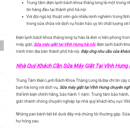
Trung tâm điện lạnh bách khoa thăng long là một trong 
tín hàng đầu tại thành phố hà nội.
Với đội ngũ kỹ thuật viên giỏi nhiều kinh nghiêm trong lĩ
trong sửa chữa với dịch vụ hoàn hảo uy tín chất lượng sẽ
Điện lạnh bách khoa thăng long tự hào là đơn vị tiên phong tron
máy giặt,
Sửa máy giặt tại Vĩnh Hưng hà nội
, điện lạnh bách kh
mình trên địa bàn thành phố hà nội.
Đáp ứng nhu cầu của khách
a
Nhà Quý Khách Cần Sửa Máy Giặt Tại Vĩnh Hưng 
h
Trung Tâm Điện Lạnh Bách Khoa Thăng Long là Địa chỉ tin cậy c
bạn hài long với dịch vụ,
Sửa máy giặt tại Vĩnh Hưng chuyên ngh
thế linh kiện chính hãng, bảo hành 1 năm. Trung tâm bảo hành
giăt nhanh chóng chuyên nghiệp tại nhà quý khách khu vực Vĩn
Những pan bệnh liệt kê dưới đây mà chúng tôi thường gặp. Sửa 
hư hỏng sau :