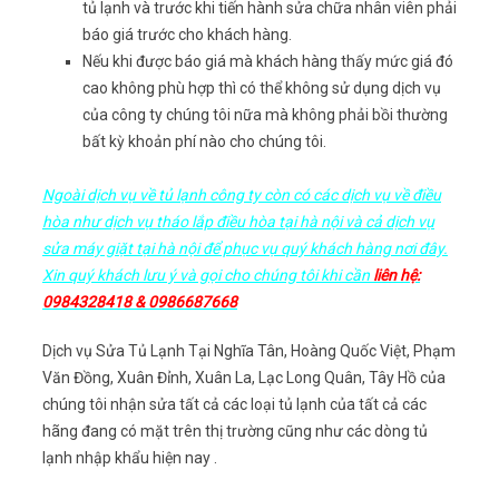
tủ lạnh và trước khi tiến hành sửa chữa nhân viên phải
báo giá trước cho khách hàng.
Nếu khi được báo giá mà khách hàng thấy mức giá đó
cao không phù hợp thì có thể không sử dụng dịch vụ
của công ty chúng tôi nữa mà không phải bồi thường
bất kỳ khoản phí nào cho chúng tôi.
Ngoài dịch vụ về tủ lạnh công ty còn có các dịch vụ về điều
hòa như dịch vụ tháo lắp điều hòa tại hà nội và cả dịch vụ
sửa máy giặt tại hà nội để phục vụ quý khách hàng nơi đây.
Xin quý khách lưu ý và gọi cho chúng tôi khi cần
liên hệ:
0984328418 & 0986687668
Dịch vụ Sửa Tủ Lạnh Tại Nghĩa Tân, Hoàng Quốc Việt, Phạm
Văn Đồng, Xuân Đỉnh, Xuân La, Lạc Long Quân, Tây Hồ của
chúng tôi nhận sửa tất cả các loại tủ lạnh của tất cả các
hãng đang có mặt trên thị trường cũng như các dòng tủ
lạnh nhập khẩu hiện nay .