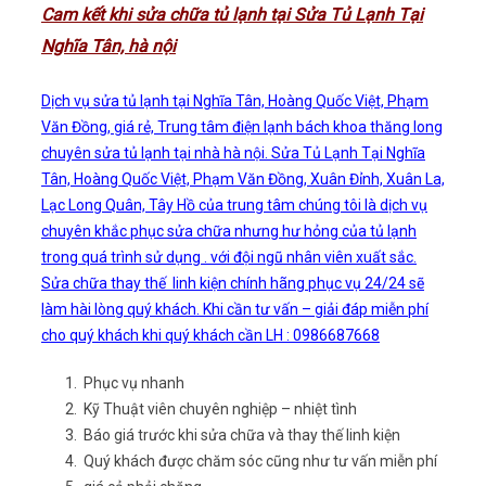
Cam kết khi sửa chữa tủ lạnh tại Sửa Tủ Lạnh Tại
Nghĩa Tân, hà nội
Dịch vụ sửa tủ lạnh tại Nghĩa Tân, Hoàng Quốc Việt, Phạm
Văn Đồng, giá rẻ, Trung tâm điện lạnh bách khoa thăng long
chuyên sửa tủ lạnh tại nhà hà nội. Sửa Tủ Lạnh Tại Nghĩa
Tân, Hoàng Quốc Việt, Phạm Văn Đồng, Xuân Đỉnh, Xuân La,
Lạc Long Quân, Tây Hồ của trung tâm chúng tôi là dịch vụ
chuyên khắc phục sửa chữa nhưng hư hỏng của tủ lạnh
trong quá trình sử dụng . với đội ngũ nhân viên xuất sắc.
Sửa chữa thay thế linh kiện chính hãng phục vụ 24/24 sẽ
làm hài lòng quý khách. Khi cần tư vấn – giải đáp miễn phí
cho quý khách khi quý khách cần LH : 0986687668
Phục vụ nhanh
Kỹ Thuật viên chuyên nghiệp – nhiệt tình
Báo giá trước khi sửa chữa và thay thế linh kiện
Quý khách được chăm sóc cũng như tư vấn miễn phí