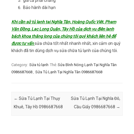
giá cả phải chăng
Bảo hành dài hạn
Khi cần sử tủ lạnh tại Nghĩa Tân, Hoàng Quốc Việt, Phạm
Văn Đồng, Lạc Long Quân, Tây Hồ của dịch vụ điện lạnh
bách khoa thăng long của chúng tôi quý khách liên hệ để
được tư vấn
sửa chữa tốt nhất nhanh nhất, xin cảm ơn quý
khách đã tin dùng dịch vụ sửa chữa tủ lạnh của chúng tôi.
Category:
Sửa tủ lạnh
Thẻ:
Sửa Bình Nóng Lạnh Tại Nghĩa Tân
0986687668
,
Sửa Tủ Lạnh Tại Nghĩa Tân 0986687668
Post navigation
←
Sửa Tủ Lạnh Tại Thụy
Sửa Tủ Lạnh Tại Nghĩa Đô,
Khuê, Tây Hồ 0986687668
Cầu Giấy 0986687668
→