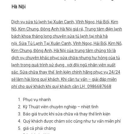
Hà Nội
Dịch vụ sửa tủ lạnh tại Xuân Canh, Vĩnh Ngọc, Hải Bối, Kim
Nỗ, Kim Chung, Đông Anh Hà Nội giá rẻ, Trung tâm điện lạnh
bách khoa thăng long chuyên sửa tủ lạnh tại nhà hà
nội. Sửa Tủ Lạnh Tại Xuân Canh, Vĩnh Ngọc, Hải Bối, Kim Nỗ,
Kim Chung, Đông Anh, Hà Nội của trung tâm chúng tôi là
dịch vụ chuyên khắc phục sửa chữa nhưng hư hỏng của tủ
lạnh trong quá trình sử dụng . với đội ngũ nhân viên xuất
sắc. Sửa chữa thay thế linh kiện chính hãng phục vụ 24/24
sẽ làm hài lòng quý khách. Khi cần tư vấn – giải đáp miễn
phí cho quý khách khi quý khách cần LH : 0986687668
Phục vụ nhanh
Kỹ Thuật viên chuyên nghiệp – nhiệt tình
Báo giá trước khi sửa chữa và thay thế linh kiện
Quý khách được chăm sóc cũng như tư vấn miễn phí
giá cả phải chăng