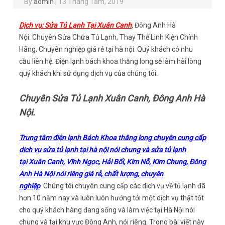
By
admin
|
13 Tháng Tám, 2019
Dịch vụ: Sửa Tủ Lạnh Tại Xuân Canh
, Đông Anh Hà
Nội. Chuyên Sửa Chữa Tủ Lạnh, Thay Thế Linh Kiện Chính
Hãng, Chuyên nghiệp giá rẻ tại hà nội. Quý khách có nhu
cầu liên hệ. Điện lạnh bách khoa thăng long sẽ làm hài lòng
quý khách khi sử dụng dịch vụ của chúng tôi.
Chuyên Sửa Tủ Lạnh Xuân Canh, Đông Anh Hà
Nội.
Trung tâm điện lạnh Bách Khoa thăng long chuyên cung cấp
dịch vụ sửa tủ lạnh tại hà nội nói chung và sửa tủ lạnh
tại Xuân Canh, Vĩnh Ngọc, Hải Bối, Kim Nỗ, Kim Chung, Đông
Anh Hà Nội nói riêng giá rẻ, chất lượng, chuyên
nghiệp
. Chúng tôi chuyên cung cấp các dịch vụ về tủ lạnh đã
hơn 10 năm nay và luôn luôn hướng tới một dịch vụ thật tốt
cho quý khách hàng đang sống và làm việc tại Hà Nội nói
chung và tại khu vực Đông Anh, nói riêng. Trong bài viết này