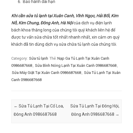
Bảo hành dài hạn
Khi cần sửa tủ lạnh tại Xuân Canh, Vĩnh Ngọc, Hải Bối, Kim
Nỗ, Kim Chung, Đông Anh, Hà Nội
của dịch vụ điện lạnh
bách khoa thăng long của chúng tôi quý khách liên hệ để
được tư vấn sửa chữa tốt nhất nhanh nhất, xin cảm ơn quý
khách đã tin dùng dịch vụ sửa chữa tủ lạnh của chúng tôi.
Category:
Sửa tủ lạnh
Thẻ:
Nạp Ga Tủ Lạnh Tại Xuân Canh
0986687668
,
Sửa Bình Nóng Lạnh Tại Xuân Canh 0986687668
,
Sửa Máy Giặt Tại Xuân Canh 0986687668
,
Sửa Tủ Lạnh Tại Xuân
Canh 0986687668
Post navigation
←
Sửa Tủ Lạnh Tại Cổ Loa,
Sửa Tủ Lạnh Tại Đông Hội,
Đông Anh 0986687668
Đông Anh 0986687668
→