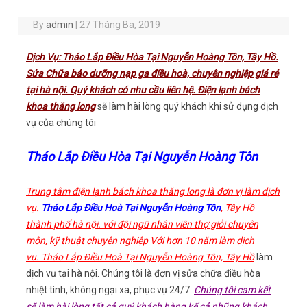
By
admin
|
27 Tháng Ba, 2019
Dịch Vụ: Tháo Lắp Điều Hòa Tại Nguyễn Hoàng Tôn, Tây Hồ.
Sửa Chữa bảo dưỡng nạp ga điều hoà, chuyên nghiệp giá rẻ
tại hà nội. Quý khách có nhu cầu liên hệ. Điện lạnh bách
khoa thăng long
sẽ làm hài lòng quý khách khi sử dụng dịch
vụ của chúng tôi
Tháo Lắp Điều Hòa Tại Nguyễn Hoàng Tôn
Trung tâm điện lạnh bách khoa thăng long là đơn vị làm dịch
vụ.
Tháo Lắp Điều Hoà Tại Nguyễn Hoàng Tôn
, Tây Hồ
thành phố hà nội. với đội ngũ nhân viên thợ giỏi chuyên
môn, kỹ thuật chuyên nghiệp Với hơn 10 năm làm dịch
vu. Tháo Lắp Điều Hoà Tại Nguyễn Hoàng Tôn, Tây Hồ
làm
dịch vụ tại hà nội. Chúng tôi là đơn vị sửa chữa điều hòa
nhiệt tình, không ngại xa, phục vụ 24/7.
Chúng tôi cam kết
sẽ làm hài lòng tất cả quý khách hàng kể cả nhũng khách