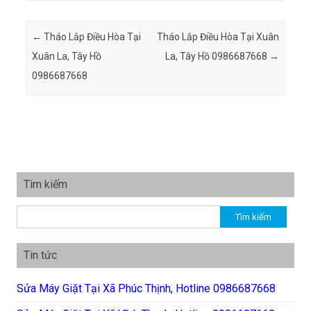
Post navigation
←
Tháo Lắp Điều Hòa Tại
Tháo Lắp Điều Hòa Tại Xuân
Xuân La, Tây Hồ
La, Tây Hồ 0986687668
→
0986687668
Tìm kiếm
Tìm kiếm cho:
Tin tức
Sửa Máy Giặt Tại Xã Phúc Thịnh, Hotline 0986687668