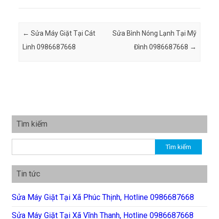
Post navigation
←
Sửa Máy Giặt Tại Cát
Sửa Bình Nóng Lạnh Tại Mỹ
Linh 0986687668
Đình 0986687668
→
Tìm kiếm
Tìm kiếm cho:
Tin tức
Sửa Máy Giặt Tại Xã Phúc Thịnh, Hotline 0986687668
Sửa Máy Giặt Tại Xã Vĩnh Thanh, Hotline 0986687668