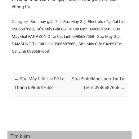
chúng tôi.
Category:
Sửa máy giặt
Thẻ:
Sửa Máy Giặt Electrolux Tại Cát Linh
0986687668
,
Sửa Máy Giặt LG Tại Cát Linh 0986687668
,
Sửa
Máy Giặt PANASONIC Tại Cát Linh 0986687668
,
Sửa Máy Giặt
SAMSUNG Tại Cát Linh 0986687668
,
Sửa Máy Giặt SANYO Tại
Cát Linh 0986687668
Post navigation
←
Sửa Máy Giặt Tại Đê La
Sửa Bình Nóng Lạnh Tại Từ
Thành 0986687668
Liêm 0986687668
→
Tìm kiếm