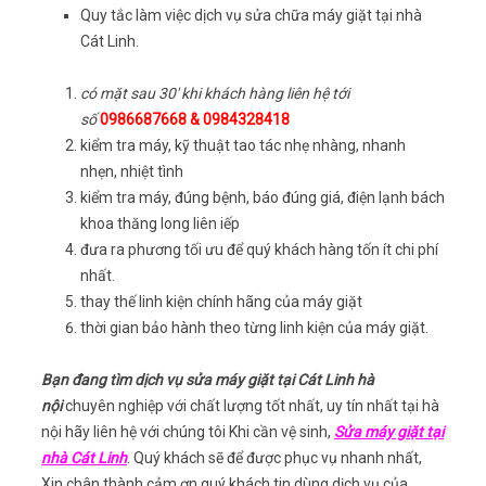
Quy tắc làm việc dịch vụ sửa chữa máy giặt tại nhà
Cát Linh.
có mặt sau 30′ khi khách hàng liên hệ tới
số
0986687668 & 0984328418
kiểm tra máy, kỹ thuật tao tác nhẹ nhàng, nhanh
nhẹn, nhiệt tình
kiểm tra máy, đúng bệnh, báo đúng giá, điện lạnh bách
khoa thăng long liên iếp
đưa ra phương tối ưu để quý khách hàng tốn ít chi phí
nhất.
thay thế linh kiện chính hãng của máy giặt
thời gian bảo hành theo từng linh kiện của máy giặt.
Bạn đang tìm dịch vụ sửa máy giặt tại Cát Linh hà
nội
chuyên nghiệp với chất lượng tốt nhất, uy tín nhất tại hà
nội hãy liên hệ với chúng tôi Khi cần vệ sinh,
Sửa máy giặt tại
nhà Cát Linh
. Quý khách sẽ để được phục vụ nhanh nhất,
Xin chân thành cảm ơn quý khách tin dùng dịch vụ của