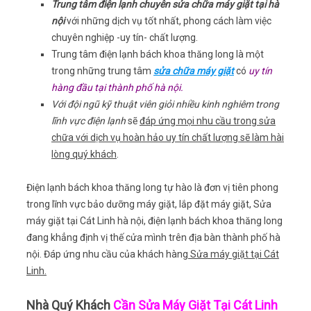
Trung tâm điện lạnh chuyên sửa chữa máy giặt tại hà
nội
với những dịch vụ tốt nhất, phong cách làm việc
chuyên nghiệp -uy tín- chất lượng.
Trung tâm điện lạnh bách khoa thăng long là một
trong những trung tâm
sửa chữa máy giặt
có
uy tín
hàng đầu tại thành phố hà nội.
Với đội ngũ kỹ thuật viên giỏi nhiều kinh nghiêm trong
lĩnh vực điện lạnh
sẽ
đáp ứng mọi nhu cầu trong sửa
chữa với dịch vụ hoàn hảo uy tín chất lượng sẽ làm hài
lòng quý khách
.
Điện lạnh bách khoa thăng long tự hào là đơn vị tiên phong
trong lĩnh vực bảo dưỡng máy giặt, lắp đặt máy giặt, Sửa
máy giặt tại Cát Linh hà nội, điện lạnh bách khoa thăng long
đang khẳng định vị thế cửa mình trên địa bàn thành phố hà
nội. Đáp ứng nhu cầu của khách hàng
Sửa máy giặt tại Cát
Linh.
Nhà Quý Khách
Cần Sửa Máy Giặt Tại Cát Linh