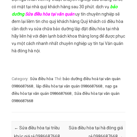
có mặt tại nhà quý khách hàng sau 30 phút. dịch vụ
bảo
dưỡng
Sửa điều hòa tại văn quán
uy tín chuyên nghiệp sẽ
đem lại liềm tin cho quý khách hàng.
Quý khách có điều hòa
cần dịch vụ sửa chữa bảo dưỡng lắp đặt điều hòa tại nhà
hãy liên hệ với điện lạnh bách khoa thăng long để được phục
vụ một cách nhanh nhất chuyên nghiệp uy tín tại Văn quán
hà đông hà nội.
Category:
Sửa điều hòa
Thẻ:
bảo dưỡng điều hoà tại văn quán
0986687668
,
lắp điều hòa tại văn quán 0986687668
,
nạp ga
điều hòa tại văn quán 0986687668
,
Sửa điều hòa tại văn quán
0986687668
Post navigation
←
Sửa điều hòa tại triều
Sửa điều hòa tại hà đông giá
khúc giá rẻ 0986687668
rẻ 0986687668
→