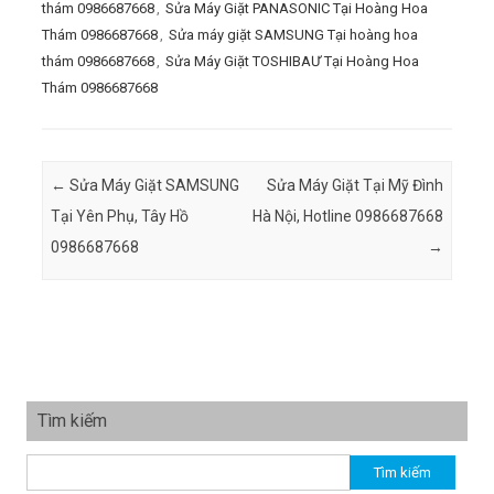
thám 0986687668
,
Sửa Máy Giặt PANASONIC Tại Hoàng Hoa
Thám 0986687668
,
Sửa máy giặt SAMSUNG Tại hoàng hoa
thám 0986687668
,
Sửa Máy Giặt TOSHIBAƯ Tại Hoàng Hoa
Thám 0986687668
Post navigation
←
Sửa Máy Giặt SAMSUNG
Sửa Máy Giặt Tại Mỹ Đình
Tại Yên Phụ, Tây Hồ
Hà Nội, Hotline 0986687668
0986687668
→
Tìm kiếm
Tìm kiếm cho: