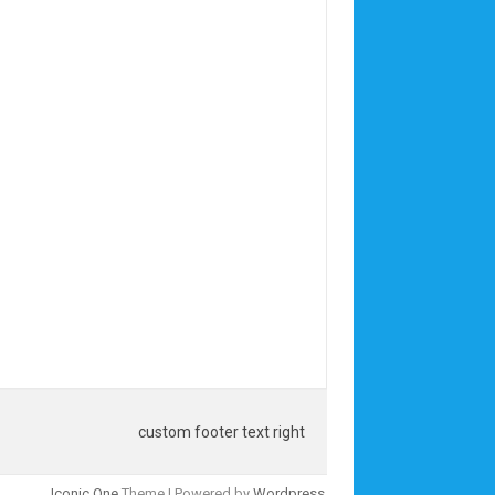
custom footer text right
Iconic One
Theme | Powered by
Wordpress