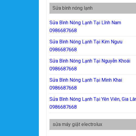
Sửa bình nóng lạnh
Sửa Bình Nóng Lạnh Tại Lĩnh Nam
0986687668
Sửa Bình Nóng Lạnh Tại Kim Ngưu
0986687668
Sửa Bình Nóng Lạnh Tại Nguyễn Khoái
0986687668
Sửa Bình Nóng Lạnh Tại Minh Khai
0986687668
Sửa Bình Nóng Lạnh Tại Yên Viên, Gia L
0986687668
sửa máy giặt electrolux