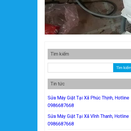
Tìm kiếm
Tìm kiếm cho:
Tin tức
Sửa Máy Giặt Tại Xã Phúc Thịnh, Hotline
0986687668
Sửa Máy Giặt Tại Xã Vĩnh Thanh, Hotline
0986687668