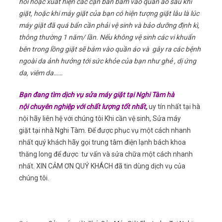
hôi hoặc xuất hiện các cặn bẩn bám vào quần áo sau khi
giặt, hoặc khi máy giặt của bạn có hiện tượng giặt lâu là lúc
máy giặt đã quá bẩn cần phải vệ sinh và bảo dưỡng định kì,
thông thường 1 năm/ lần. Nếu không vệ sinh các vi khuẩn
bên trong lồng giặt sẽ bám vào quần áo và gây ra các bệnh
ngoài da ảnh hưởng tới sức khỏe của bạn như ghẻ , dị ứng
da, viêm da……
Bạn đang tìm dịch vụ sửa máy giặt tại Nghi Tàm hà
nội chuyên nghiệp với chất lượng tốt nhất,
uy tín nhất tại hà
nội hãy liên hệ với chúng tôi Khi cần vệ sinh, Sửa máy
giặt tại nhà Nghi Tàm. Để được phục vụ một cách nhanh
nhất quý khách hãy gọi trung tâm điện lạnh bách khoa
thăng long để được tư vấn và sửa chữa một cách nhanh
nhất. XIN CẢM ƠN QUÝ KHÁCH đã tin dùng dịch vụ của
chúng tôi.