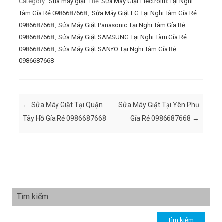
Category:
Sửa máy giặt
Thẻ:
Sửa Máy Giặt Electrolux Tại Nghi
Tàm Gía Rẻ 0986687668
,
Sửa Máy Giặt LG Tại Nghi Tàm Gía Rẻ
0986687668
,
Sửa Máy Giặt Panasonic Tại Nghi Tàm Gía Rẻ
0986687668
,
Sửa Máy Giặt SAMSUNG Tại Nghi Tàm Gía Rẻ
0986687668
,
Sửa Máy Giặt SANYO Tại Nghi Tàm Gía Rẻ
0986687668
Post navigation
←
Sửa Máy Giặt Tại Quận
Sửa Máy Giặt Tại Yên Phụ
Tây Hồ Gía Rẻ 0986687668
Gía Rẻ 0986687668
→
Tìm kiếm
Tìm kiếm cho: