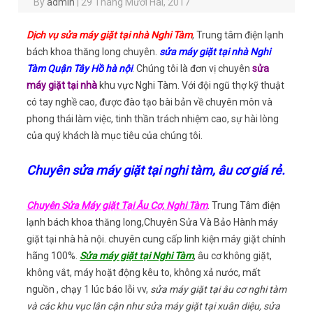
By
admin
|
29 Tháng Mười Hai, 2017
Dịch vụ sửa máy giặt tại nhà Nghi Tàm
, Trung tâm điện lạnh
bách khoa thăng long chuyên.
sửa máy giặt tại nhà Nghi
Tàm Quận Tây Hồ hà nội
. Chúng tôi là đơn vị chuyên
sửa
máy giặt tại nhà
khu vực Nghi Tàm. Với đội ngũ thợ kỹ thuật
có tay nghề cao, được đào tạo bài bản về chuyên môn và
phong thái làm việc, tinh thần trách nhiệm cao, sự hài lòng
của quý khách là mục tiêu của chúng tôi.
Chuyên sửa máy giặt tại nghi tàm, âu cơ giá rẻ.
Chuyên Sửa Máy giặt Tại Âu Cơ, Nghi Tàm
. Trung Tâm điện
lạnh bách khoa thăng long,Chuyên Sửa Và Bảo Hành máy
giặt tại nhà hà nội. chuyên cung cấp linh kiện máy giặt chính
hãng 100%.
Sửa máy giặt tại Nghi Tàm
, âu cơ không giặt,
không vắt, máy hoặt động kêu to, không xả nước, mất
nguồn , chạy 1 lúc báo lỗi vv,
sửa máy giặt tại âu cơ nghi tàm
và các khu vục lân cận như sửa máy giặt tại xuân diệu, sửa