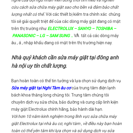
nghề của đội ngũ nhân viên đồng thời tìm hiểu và nghiên
cứu cách sửa chữa máy giặt sao cho bền và đảm bảo chất
lượng nhất có thể.
Với các thiết bị kiểm tra chính xác chúng
tôi sẽ giải quyết triệt để của các dòng máy giặt đang có mặt
trên thị trường như
ELECTROLUX – SANYO – TOSHIBA –
PANASONIC – LG – SAM SUNG ..
VÀ tất cả các dòng máy
âu , á , nhập khẩu đang có mặt trên thị trường hiện nay.
Nhà quý khách cần sửa máy giặt tại đông anh
hà nội uy tín chất lượng
.
Bạn hoàn toàn có thể tin tưởng và lựa chọn sử dụng dịch vụ
Sửa máy giặt tại Nghi Tàm âu cơ
của trung tâm điện lạnh
bách khoa thăng long chúng tôi. Trung tâm chúng tôi
chuyên dịch vụ sửa chữa, bảo dưỡng và cung cấp linh kiện
máy giặt Electrolux chính hãng, bảo hành dài hạn.
Với hơn 10 năm kinh nghiệm trong lĩnh vực sửa chữa máy
giặt Electrolux tại nhà âu cơ, nghi tàm , về điều này bạn hoàn
toàn có thể yên tâm khi lựa chọn và sử dụng dịch vụ sửa