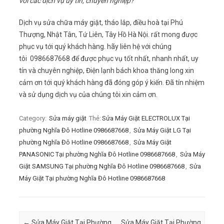
với các dịch vụ uy tín, chuyên nghiệp?
Dịch vụ sửa chữa máy giặt, tháo lắp, điều hoà tại Phú
Thượng, Nhật Tân, Tứ Liên, Tây Hồ Hà Nội. rất mong được
phục vụ tới quý khách hàng. hãy liên hệ với chúng
tôi 0986687668 để được phục vụ tốt nhất, nhanh nhất, uy
tín và chuyên nghiệp, Điện lạnh bách khoa thăng long xin
cảm ơn tới quý khách hàng đã đóng góp ý kiến. Đã tín nhiệm
và sử dụng dịch vụ của chúng tôi xin cảm ơn.
Category:
Sửa máy giặt
Thẻ:
Sửa Máy Giặt ELECTROLUX Tại
phường Nghĩa Đô Hotline 0986687668
,
Sửa Máy Giặt LG Tại
phường Nghĩa Đô Hotline 0986687668
,
Sửa Máy Giặt
PANASONIC Tại phường Nghĩa Đô Hotline 0986687668
,
Sửa Máy
Giặt SAMSUNG Tại phường Nghĩa Đô Hotline 0986687668
,
Sửa
Máy Giặt Tại phường Nghĩa Đô Hotline 0986687668
Post navigation
←
Sửa Máy Giặt Tại Phường
Sửa Máy Giặt Tại Phường