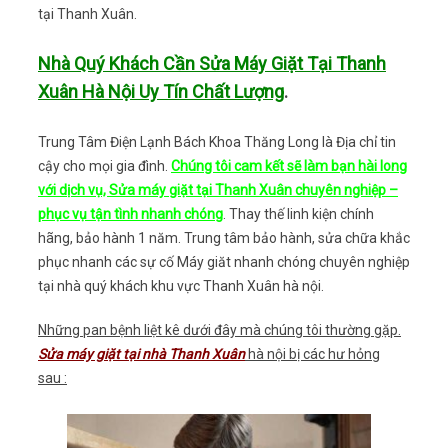
tại Thanh Xuân.
Nhà Quý Khách Cần Sửa Máy Giặt Tại Thanh
Xuân Hà Nội Uy Tín Chất Lượng
.
Trung Tâm Điện Lạnh Bách Khoa Thăng Long là Địa chỉ tin
cậy cho mọi gia đình.
Chúng tôi cam kết sẽ làm bạn hài long
với dịch vụ, Sửa máy giặt tại Thanh Xuân chuyên nghiệp –
phục vụ tận tình nhanh chóng
. Thay thế linh kiện chính
hãng, bảo hành 1 năm. Trung tâm bảo hành, sửa chữa khắc
phục nhanh các sự cố Máy giăt nhanh chóng chuyên nghiệp
tại nhà quý khách khu vực Thanh Xuân hà nội.
Những pan bệnh liệt kê dưới đây mà chúng tôi thường gặp.
Sửa máy giặt tại nhà Thanh Xuân
hà nội bị các hư hỏng
sau :