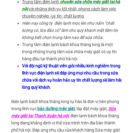
Trung tâm điện lạnh
chuyên sửa chữa máy giặt tại hà
nội
với những dịch vụ tốt nhất, phong cách làm việc
chuyên nghiệp -uy tín- chất lượng.
Hiện nay công ty điện lạnh mọc lên như nấm “chất
lượng có, lừa đảo có” làm cho quý khách mất liềm tin
không biết chọn trung tâm nao để sửa chữa.
Trung tâm điện lạnh bách khoa thăng long là một
trong những trung tâm sửa chữa máy giặt có uy tín
hàng đầu tại thành phố hà nội.
Với đội ngũ kỹ thuật viên giỏi nhiều kinh nghiêm trong
lĩnh vực điện lạnh sẽ đáp ứng mọi nhu cầu trong sửa
chữa với dịch vụ hoàn hảo uy tín chất lượng sẽ làm hài
lòng quý khách.
Điện lạnh bách khoa thăng long tự hào là đơn vị tiên phong
trong lĩnh vực
bảo dưỡng máy giặt
, lắp đặt máy giặt,
Sửa
máy giặt tại Thanh Xuân hà nội
, điện lạnh bách khoa thăng
long đang khẳng định vị thế cửa mình trên địa bàn thành
phố hà nội. Đáp ứng nhu cầu của khách hàng Sửa máy giặt