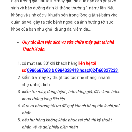
hiện tượng giặt lâu là lúc máy giặt đã quá bẩn cần phải vệ
sinh và bảo dưỡng định kì, thông thường 1 năm/ lần. Nếu
không vệ sinh các vi khuẩn bên trong lồng giặt sẽ bám vào
quần áo và gây ra các bệnh ngoài da ảnh hưởng tới sức
khỏe của bạn như ghẻ , dị ứng da, viêm da…..
Quy tắc làm việc dịch vụ sửa chữa máy giặt tại nhà
Thanh Xuân.
có mặt sau 30′ khi khách hàng
liên hệ tới
số
0986687668 & 0984328418 hoặc(024)66827233.
kiểm tra máy, kỹ thuật tao tác nhẹ nhàng, nhanh
nhẹn, nhiệt tình
kiểm tra máy, đúng bệnh, báo đúng giá, điện lạnh bách
khoa thăng long liên iếp
đưa ra phương tối ưu để quý khách hàng tốn ít chi phí
nhất.
nếu hư hỏng không khắc phục tại chỗ thì kỹ thuật
nhận về và ghi phiêu biên nhận