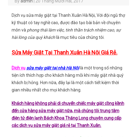
By
admin
|
20 Tháng Mười Hai, 2017
Dịch vụ sửa máy giặt tại Thanh Xuân Hà Nội, Với đội ngũ thợ
kỹ thuật có tay nghề cao, được đào tạo bài bản về chuyên
môn và
phong thái làm việc, tinh thần trách nhiệm cao, sự
hài lòng của quý khách
là mục tiêu của chúng tôi.
Sửa Máy Giặt Tại Thanh Xuân Hà Nội Giá Rẻ.
Dịch vụ
sửa máy giặt tại nhà Hà Nội
là một trong số những
tiện ích thích hợp cho khách hàng mỗi khi máy giặt nhà quý
khách bị hỏng. Hơn nữa, đây lại là một cách tiết kiệm thời
gian nhiều nhất cho mọi khách hàng.
Khách hàng không phải di chuyển chiếc máy giặt cồng kềnh
đến cửa hàng sửa máy giặt nữa, mà chúng tôi trung tâm
điện tử điện lạnh Bách Khoa Thăng Long chuyên cung cấp
các dịch vụ sửa máy giặt giá rẻ tại Thanh Xuân.