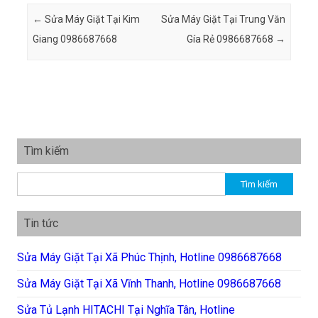
Post navigation
←
Sửa Máy Giặt Tại Kim
Sửa Máy Giặt Tại Trung Văn
Giang 0986687668
Gía Rẻ 0986687668
→
Tìm kiếm
Tìm kiếm cho:
Tin tức
Sửa Máy Giặt Tại Xã Phúc Thịnh, Hotline 0986687668
Sửa Máy Giặt Tại Xã Vĩnh Thanh, Hotline 0986687668
Sửa Tủ Lạnh HITACHI Tại Nghĩa Tân, Hotline